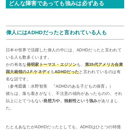
どんな障害であっても強みは必ずある
偉人にはADHDだったと言われている人も
日本や世界で活躍した偉人の中には、ADHDだったと言われて
いる人も数多くいます。
かの有名な
発明家トーマス・エジソン
も、
第35代アメリカ合衆
国大統領のJ.F.ケネディ
も
ADHDだった
と言われているのは有
名な話です。
（参考図書：水野智美 『ADHDのある子どもの保育』）
彼らは、落ち着きがなく、不注意の傾向があったものの、それ
以上にとてつもない
発想力や、独創性という強み
がありまし
た。
たとえあなたがADHDだったとしても、ADHDはひとつの特徴