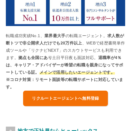
転職成功実績No.1、
業界最大手
の転職エージェント。
求人数が
断トツで非公開求人だけでも20万件以上
、WEBで経歴書簡単作
成ツールや「リクナビNEXT」のスカウトサービスも利用でき
ます。
拠点も全国にあり
土日平日夜も面談対応。
退職率が4％
は、キャリア・アドバイザーが希望の転職を親身になってサポ
ートしている証。
メインで活用したいエージェントです。
※コロナ対策：リモート面談等の転職サポートに対応していま
す。
リクルートエージェントへ無料登録
地方で正社員ならヒューレックス