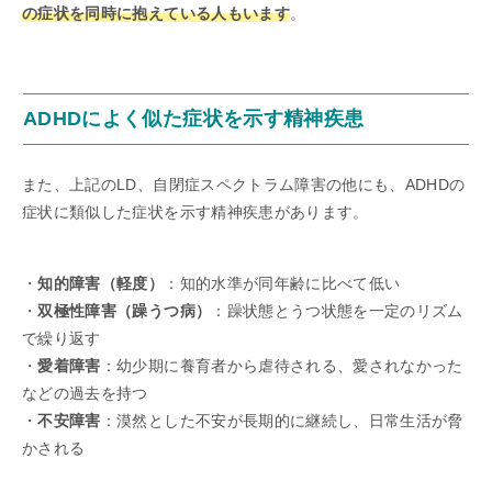
の症状を同時に抱えている人もいます
。
ADHDによく似た症状を示す精神疾患
また、上記のLD、自閉症スペクトラム障害の他にも、ADHDの
症状に類似した症状を示す精神疾患があります。
・
知的障害（軽度）
：知的水準が同年齢に比べて低い
・
双極性障害（躁うつ病）
：躁状態とうつ状態を一定のリズム
で繰り返す
・
愛着障害
：幼少期に養育者から虐待される、愛されなかった
などの過去を持つ
・
不安障害
：漠然とした不安が長期的に継続し、日常生活が脅
かされる