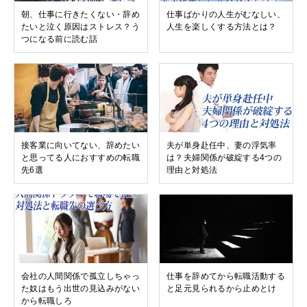
朝、仕事に行きたくない・辞め
仕事ばかりの人生がむなしい、
たいと泣く原因はストレス？う
人生を楽しくする方法とは？
つになる前に読む話
接客業に向いてない、辞めたい
夫が単身赴任中、妻の浮気率
と思ってる人におすすめの転職
は？夫婦関係が破綻する4つの
先6選
理由と対処法
会社の人間関係で孤立しちゃっ
仕事を辞めてから転職活動する
た奴はもう出世の見込みがない
と足元見られるから止めとけ
から転職しろ