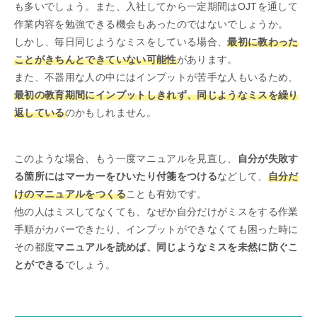
も多いでしょう。また、入社してから一定期間はOJTを通して
作業内容を勉強できる機会もあったのではないでしょうか。
しかし、毎日同じようなミスをしている場合、
最初に教わった
ことがきちんとできていない可能性
があります。
また、不器用な人の中にはインプットが苦手な人もいるため、
最初の教育期間にインプットしきれず、同じようなミスを繰り
返している
のかもしれません。
このような場合、もう一度マニュアルを見直し、
自分が失敗す
る箇所にはマーカーをひいたり付箋をつける
などして、
自分だ
けのマニュアルをつくる
ことも有効です。
他の人はミスしてなくても、なぜか自分だけがミスをする作業
手順がカバーできたり、インプットができなくても困った時に
その都度
マニュアルを読めば、同じようなミスを未然に防ぐこ
とができる
でしょう。