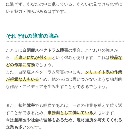
に過ぎず、あなたの中に眠っている、あるいは見つけられずに
いる魅力・強みがあるはずです。
それぞれの障害の強み
たとえば
自閉症スペクトラム障害
の場合、こだわりの強さか
ら、
「違いに気が付く」
という強みがあります。これは
検品な
どの作業に有効
でしょう。
また、自閉症スペクトラム障害の中にも、
クリエイト系の作業
が得意な人もいる
ため、他の人には思いつかないような独創的
な作品・アイディアを生み出すことができるでしょう。
また、
知的障害
でも軽度であれば、一連の作業を覚えて繰り返
すことができるため、
事務職として働いている
人もいます。
今は
産業医や社会の理解もあるため、適材適所を与えてくれる
企業も多い
のです。