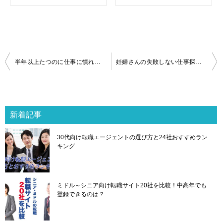
投
半年以上たつのに仕事に慣れない…辛い・辞めたいと思ったときの対処法
妊婦さんの失敗しない仕事探し！妊娠中でも無理なく働ける求人7選
稿
ナ
ビ
ゲ
新着記事
ー
シ
30代向け転職エージェントの選び方と24社おすすめラン
ョ
キング
ン
ミドル～シニア向け転職サイト20社を比較！中高年でも
登録できるのは？