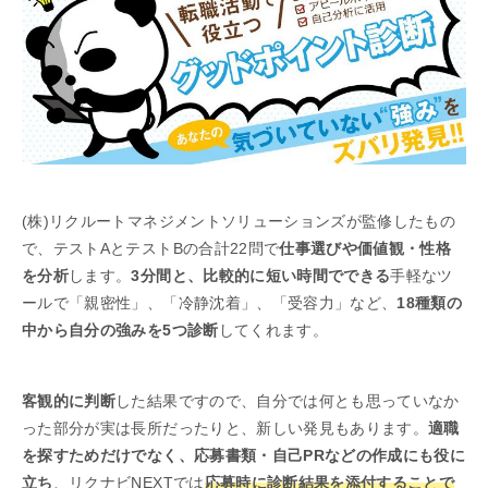
(株)リクルートマネジメントソリューションズが監修したもの
で、テストAとテストBの合計22問で
仕事選びや価値観・性格
を分析
します。
3分間と、比較的に短い時間でできる
手軽なツ
ールで「親密性」、「冷静沈着」、「受容力」など、
18種類の
中から自分の強みを5つ診断
してくれます。
客観的に判断
した結果ですので、自分では何とも思っていなか
った部分が実は長所だったりと、新しい発見もあります。
適職
を探すためだけでなく、応募書類・自己PRなどの作成にも役に
立ち
、リクナビNEXTでは
応募時に診断結果を添付することで