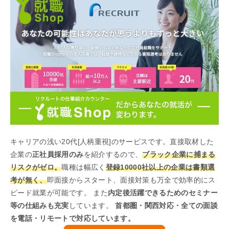
キャリアの浅い20代[人柄重視]のサービスです。直接取材した
企業の
正社員採用のみ
を紹介するので、
ブラック企業に捕まる
リスクがゼロ。
職種は幅広く
登録10000社以上の企業は書類選
考が無く、
即面接からスタート、面接対策も万全で効率的にス
ピード就業が可能です。 また
内定後活躍できるためのセミナー
等の仕組みも充実
しています。
首都圏・関西対応・全ての面談
を電話・リモートで対応しています。