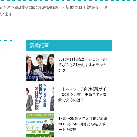
るための転職活動の方法を解説 ⇒ 新型コロナ対策で、各
ています。
新着記事
ラ
30代向け転職エージェントの
選び方と24社おすすめランキ
ング
ミドル～シニア向け転職サイ
ト20社を比較！中高年でも登
録できるのは？
18歳〜35歳まで入社後定着率
NO.1のJAIC 研修と転職サポ
ートの特徴