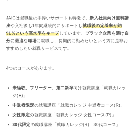
JAICは就職後の手厚いサポートも特徴で、
新入社員向け無料講
座
や
入社後も1年間継続的にサポートし
就職後の定着率が約
91％という高水準をキープ
しています。
ブラック企業を避け自
分に最適な職場
に就職し、長期的に勤めたいという方に是非お
すすめしたい就職サービスです。
4つのコースがあります。
未経験、フリーター、第二新卒
向け就職講座「就職カレッ
ジ(R)」
中退者限定
の就職講座「就職カレッジ 中退者コース(R)」
女性限定
の就職講座「就職カレッジ 女性コース(R)」
30代限定
の就職講座「就職カレッジ(R) 30代コース」