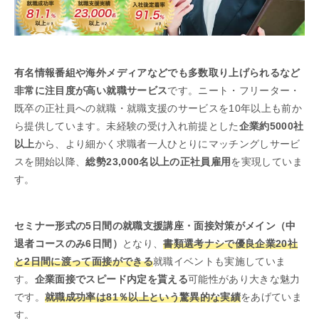
有名情報番組や海外メディアなどでも多数取り上げられるなど
非常に注目度が高い就職サービス
です。ニート・フリーター・
既卒の正社員への就職・就職支援のサービスを10年以上も前か
ら提供しています。未経験の受け入れ前提とした
企業約5000社
以上
から、より細かく求職者一人ひとりにマッチングしサービ
スを開始以降、
総勢23,000名以上の正社員雇用
を実現していま
す。
セミナー形式の5日間の就職支援講座・面接対策がメイン
（中
退者コースのみ6日間）
となり、
書類選考ナシで優良企業20社
と2日間に渡って面接ができる
就職イベントも実施していま
す。
企業面接でスピード内定を貰える
可能性があり大きな魅力
です。
就職成功率は81％以上という驚異的な実績
をあげていま
す。