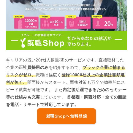
キャリアの浅い20代[人柄重視]のサービスです。直接取材した
企業の
正社員採用のみ
を紹介するので、
ブラック企業に捕まる
リスクがゼロ。
職種は幅広く
登録10000社以上の企業は書類選
考が無く、
即面接からスタート、面接対策も万全で効率的にス
ピード就業が可能です。 また
内定後活躍できるためのセミナー
等の仕組みも充実
しています。
首都圏・関西対応・全ての面談
を電話・リモートで対応しています。
就職Shopへ無料登録