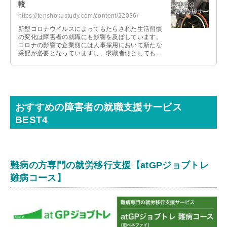
較
https://tenshokustudy.com/content/22036/
新型コロナウイルスによってもたらされた生活習慣
の変化は障害者の就職にも影響を及ぼしています。
コロナの影響で企業側には人事採用において新たな
采配が必要となっていますし、求職者側としてもネ
ットや新たなツールを利用した働き方へ …
おすすめの障害者の就職支援サービス
BEST4
難病の方専門の就労移行支援【
atGPジョブトレ
難病コース
】