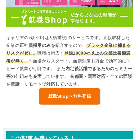
キャリアの浅い20代[人柄重視]のサービスです。直接取材した
企業の
正社員採用のみ
を紹介するので、
ブラック企業に捕まる
リスクがゼロ。
職種は幅広く
登録10000社以上の企業は書類選
考が無く、
即面接からスタート、面接対策も万全で効率的にス
ピード就業が可能です。 また
内定後活躍できるためのセミナー
等の仕組みも充実
しています。
首都圏・関西対応・全ての面談
を電話・リモートで対応しています。
就職Shopへ無料登録
この記事を書いている人