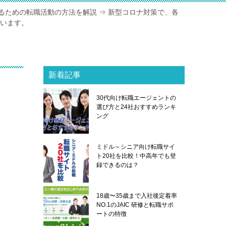
るための転職活動の方法を解説 ⇒ 新型コロナ対策で、各
ています。
新着記事
30代向け転職エージェントの
選び方と24社おすすめランキ
ング
ミドル～シニア向け転職サイ
ト20社を比較！中高年でも登
録できるのは？
18歳〜35歳まで入社後定着率
NO.1のJAIC 研修と転職サポ
ートの特徴