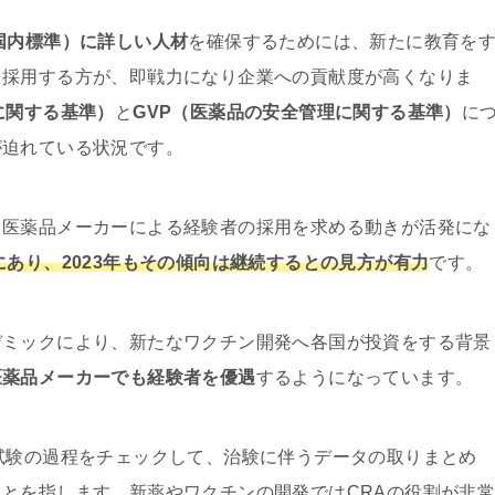
国内標準）に詳しい人材
を確保するためには、新たに教育を
を採用する方が、即戦力になり企業への貢献度が高くなりま
に関する基準）
と
GVP（医薬品の安全管理に関する基準）
に
が迫れている状況です。
、医薬品メーカーによる経験者の採用を求める動きが活発にな
にあり、2023年もその傾向は継続するとの見方が有力
です。
デミックにより、新たなワクチン開発へ各国が投資をする背景
医薬品メーカーでも経験者を優遇
するようになっています。
試験の過程をチェックして、治験に伴うデータの取りまとめ
とを指します。新薬やワクチンの開発ではCRAの役割が非