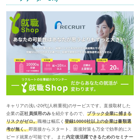
キャリアの浅い20代[人柄重視]のサービスです。直接取材した
企業の
正社員採用のみ
を紹介するので、
ブラック企業に捕まる
リスクがゼロ。
職種は幅広く
登録10000社以上の企業は書類選
考が無く、
即面接からスタート、面接対策も万全で効率的にス
ピード就業が可能です。 また
内定後活躍できるためのセミナー