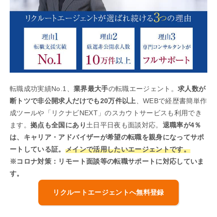
転職成功実績No.1、
業界最大手
の転職エージェント。
求人数が
断トツで非公開求人だけでも20万件以上
、WEBで経歴書簡単作
成ツールや「リクナビNEXT」のスカウトサービスも利用でき
ます。
拠点も全国にあり
土日平日夜も面談対応。
退職率が4％
は、キャリア・アドバイザーが希望の転職を親身になってサポ
ートしている証。
メインで活用したいエージェントです。
※コロナ対策：リモート面談等の転職サポートに対応していま
す。
リクルートエージェントへ無料登録