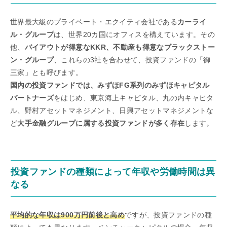
世界最大級のプライベート・エクイティ会社である
カーライ
ル・グループ
は、世界20カ国にオフィスを構えています。その
他、
バイアウトが得意なKKR、不動産も得意なブラックストー
ン・グループ
、これらの3社を合わせて、投資ファンドの「御
三家」とも呼びます。
国内の投資ファンドでは、みずほFG系列のみずほキャピタル
パートナーズ
をはじめ、東京海上キャピタル、丸の内キャピタ
ル、野村アセットマネジメント、日興アセットマネジメントな
ど
大手金融グループに属する投資ファンドが多く存在
します。
投資ファンドの種類によって年収や労働時間は異
なる
平均的な年収は900万円前後と高め
ですが、投資ファンドの種