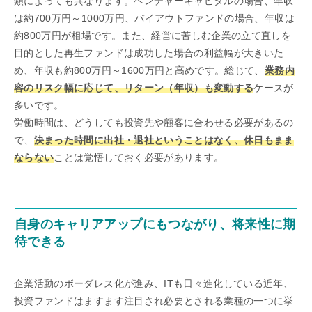
類によっても異なります。ベンチャーキャピタルの場合、年収
は約700万円～1000万円、バイアウトファンドの場合、年収は
約800万円が相場です。また、経営に苦しむ企業の立て直しを
目的とした再生ファンドは成功した場合の利益幅が大きいた
め、年収も約800万円～1600万円と高めです。総じて、
業務内
容のリスク幅に応じて、リターン（年収）も変動する
ケースが
多いです。
労働時間は、どうしても投資先や顧客に合わせる必要があるの
で、
決まった時間に出社・退社ということはなく、休日もまま
ならない
ことは覚悟しておく必要があります。
自身のキャリアアップにもつながり、将来性に期
待できる
企業活動のボーダレス化が進み、ITも日々進化している近年、
投資ファンドはますます注目され必要とされる業種の一つに挙