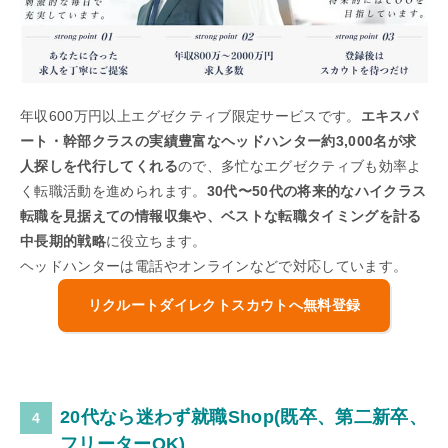
年収600万円以上エグゼクティブ限定サービスです。
エキスパ
ート・幹部クラスの実績豊富なヘッドハンター約3,000名が求
人探しを代行してくれる
ので、多忙なエグゼクティブも効率よ
く転職活動を進められます。
30代〜50代の将来的なハイクラス
転職を見据えての情報収集や、ベストな転職タイミングを計る
中長期的戦略
に役立ちます。
ヘッドハンターは電話やオンラインなどで対応しています。
リクルートダイレクトスカウトへ無料登録
20代なら迷わず就職Shop(既卒、第二新卒、
フリーターOK)