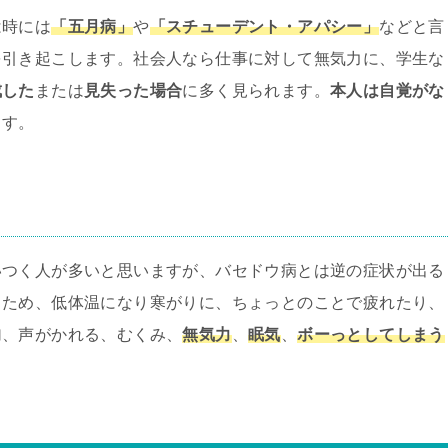
は時には
「五月病」
や
「スチューデント・アパシー」
などと言
を引き起こします。社会人なら仕事に対して無気力に、学生な
成した
または
見失った場合
に多く見られます。
本人は自覚がな
ます。
いつく人が多いと思いますが、バセドウ病とは逆の症状が出る
るため、低体温になり寒がりに、ちょっとのことで疲れたり、
加、声がかれる、むくみ、
無気力
、
眠気
、
ボーっとしてしまう