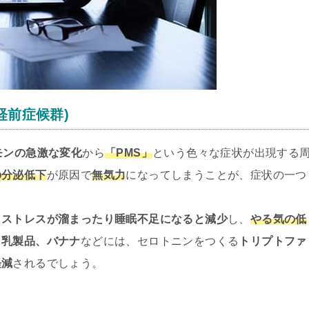
経前症候群)
モンの急激な変化
から
「PMS」
という色々な症状が出現する
の分泌低下
が原因で
無気力
になってしまうことが、症状の一つ
、
ストレスが溜まったり睡眠不足になると減少
し、
やる気の低
、乳製品、バナナ
などには、セロトニンをつくる
トリプトファ
軽減
されるでしょう。