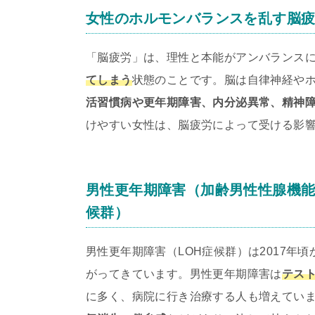
女性のホルモンバランスを乱す脳
「脳疲労」は、理性と本能がアンバランス
てしまう
状態のことです。脳は自律神経や
活習慣病や更年期障害、内分泌異常、精神
けやすい女性は、脳疲労によって受ける影
男性更年期障害（加齢男性性腺機能低下症候群
候群）
男性更年期障害（LOH症候群）は2017
がってきています。男性更年期障害は
テスト
に多く、病院に行き治療する人も増えてい