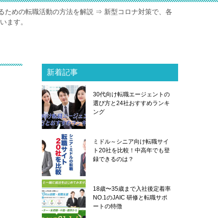
るための転職活動の方法を解説 ⇒ 新型コロナ対策で、各
ています。
新着記事
30代向け転職エージェントの
選び方と24社おすすめランキ
ング
ミドル～シニア向け転職サイ
ト20社を比較！中高年でも登
録できるのは？
18歳〜35歳まで入社後定着率
NO.1のJAIC 研修と転職サポ
ートの特徴