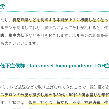
疲労
になり、
喜怒哀楽などを制御する本能が上手に機能しなくなっ
ホルモンを制御しており、脳疲労によってそれが乱れると、
生
障害、集中力低下
などを引き起こします。ホルモンの影響を受
響も大きいといえます。
：late-onset hypogonadism: LOH
年頃からテレビ放送などで取り上げられてきたことで、認知度が
ステロンの分泌が減少し始める30代～50代の働き盛りな年
ます。症状には、
落胆、抑うつ、苛立ち、不安、神経過敏、生