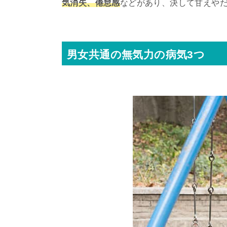
気消失、倦怠感
などがあり、決して甘えや
男女共通の無気力の病気3つ