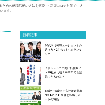
るための転職活動の方法を解説 ⇒ 新型コロナ対策で、各
ています。
新着記事
30代向け転職エージェントの
選び方と24社おすすめランキ
ング
ミドル～シニア向け転職サイ
ト20社を比較！中高年でも登
録できるのは？
18歳〜35歳まで入社後定着率
NO.1のJAIC 研修と転職サポ
ートの特徴