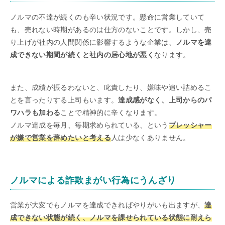
ノルマの不達が続くのも辛い状況です。懸命に営業していて
も、売れない時期があるのは仕方のないことです。しかし、売
り上げが社内の人間関係に影響するような企業は、
ノルマを達
成できない期間が続くと社内の居心地が悪く
なります。
また、成績が振るわないと、叱責したり、嫌味や追い詰めるこ
とを言ったりする上司もいます。
達成感がなく、上司からのパ
ワハラも加わる
ことで精神的に辛くなります。
ノルマ達成を毎月、毎期求められている、という
プレッシャー
が嫌で営業を辞めたいと考える
人は少なくありません。
ノルマによる詐欺まがい行為にうんざり
営業が大変でもノルマを達成できればやりがいも出ますが、
達
成できない状態が続く、ノルマを課せられている状態に耐えら