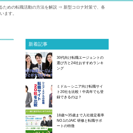
るための転職活動の方法を解説 ⇒ 新型コロナ対策で、各
ています。
新着記事
30代向け転職エージェントの
選び方と24社おすすめランキ
ング
ミドル～シニア向け転職サイ
ト20社を比較！中高年でも登
録できるのは？
18歳〜35歳まで入社後定着率
NO.1のJAIC 研修と転職サポ
ートの特徴