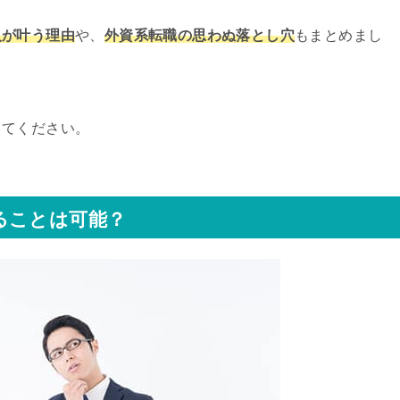
入が叶う理由
や、
外資系転職の思わぬ落とし穴
もまとめまし
してください。
ることは可能？