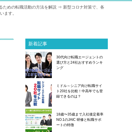
るための転職活動の方法を解説 ⇒ 新型コロナ対策で、各
ています。
新着記事
30代向け転職エージェントの
選び方と24社おすすめランキ
ング
ミドル～シニア向け転職サイ
ト20社を比較！中高年でも登
録できるのは？
18歳〜35歳まで入社後定着率
NO.1のJAIC 研修と転職サポ
ートの特徴