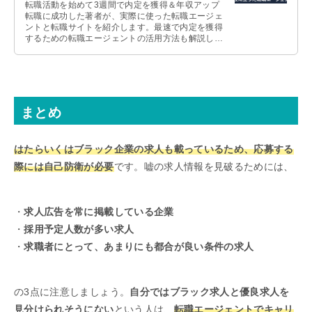
転職活動を始めて3週間で内定を獲得＆年収アップ
転職に成功した著者が、実際に使った転職エージェ
ントと転職サイトを紹介します。最速で内定を獲得
するための転職エージェントの活用方法も解説しま
すので、これから転職活動を始める人は参考にして
ください。
まとめ
はたらいくはブラック企業の求人も載っているため、応募する
際には自己防衛が必要
です。嘘の求人情報を見破るためには、
・
求人広告を常に掲載している企業
・
採用予定人数が多い求人
・
求職者にとって、あまりにも都合が良い条件の求人
の3点に注意しましょう。
自分ではブラック求人と優良求人を
見分けられそうにない
という人は、
転職エージェントでキャリ