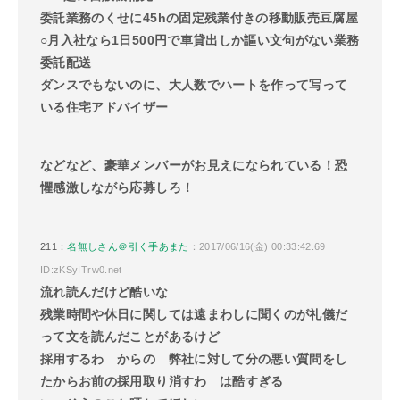
委託業務のくせに45hの固定残業付きの移動販売豆腐屋
○月入社なら1日500円で車貸出しか謳い文句がない業務
委託配送
ダンスでもないのに、大人数でハートを作って写って
いる住宅アドバイザー
などなど、豪華メンバーがお見えになられている！恐
懼感激しながら応募しろ！
211：
名無しさん＠引く手あまた
：2017/06/16(金) 00:33:42.69
ID:zKSyITrw0.net
流れ読んだけど酷いな
残業時間や休日に関しては遠まわしに聞くのが礼儀だ
って文を読んだことがあるけど
採用するわ からの 弊社に対して分の悪い質問をし
たからお前の採用取り消すわ は酷すぎる