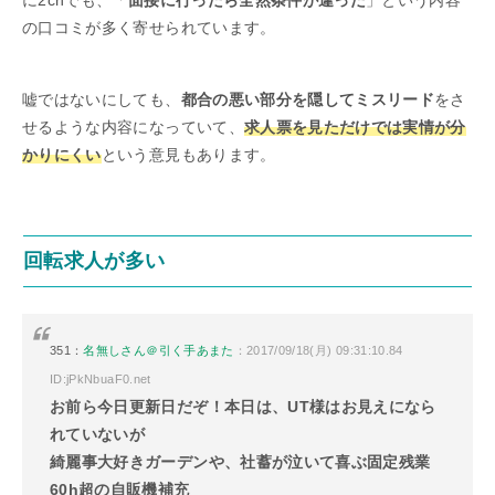
に2chでも、「
面接に行ったら全然条件が違った
」という内容
の口コミが多く寄せられています。
嘘ではないにしても、
都合の悪い部分を隠してミスリード
をさ
せるような内容になっていて、
求人票を見ただけでは実情が分
かりにくい
という意見もあります。
回転求人が多い
351：
名無しさん＠引く手あまた
：2017/09/18(月) 09:31:10.84
ID:jPkNbuaF0.net
お前ら今日更新日だぞ！本日は、UT様はお見えになら
れていないが
綺麗事大好きガーデンや、社蓄が泣いて喜ぶ固定残業
60h超の自販機補充