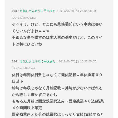
168：
名無しさん＠引く手あまた
：2017/05/29(月) 23:08:08.98
ID:kSlQTsrQ0.net
そうそう。けど、どこにも業務委託という事実は書い
てないんだよねｗｗｗ
不都合な事を隠すのは求人票の基本だけど、このサイ
トは特にひどいね
184：
名無しさん＠引く手あまた
：2017/06/07(水) 13:37:35.87
ID:sZiebkfG0.net
休日は年間休日数じゃなくて週休記載→年休換算９０
日以下
給与は年収じゃなく月給記載→賞与が少ないのばれる
から詳しく書かずごまかし
もちろん月給は固定残業代込み→固定残業４０込(残業
４０時間以上確定
固定残業超えた分の残業代はしっかり支給(支給すると