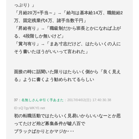
っぷり）」
「月給20万+手当～」→「給与は基本給14万、職能給2
万、固定残業代4万、諸手当数千円」
「昇給有り」→「職級制だから班長とかになれば上が
る、4段階しか無いけど」
「賞与有り」→「まあ寸志だけど、はたらいくの人に
そう書いたほうがいいって言われた」
面接の時に話聞いた限りはたらいく側から「良く見え
る」ように書くよう勧められてるらしい
37：
名無しさん＠引く手あまた
：2017/04/02(日) 17:40:30.38
ID:sQ7gyWKY0.net
初の転職活動ではたらいく見易いからいいなーとか思
ってたけど殆ど募集条件が嘘八百で
ブラックばかりとかマジか･･･