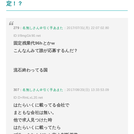
定！？
279：
名無しさん＠引く手あまた
：2017/07/31(月) 22:07:02.80
ID:I/8mgGk90.net
固定残業代96hとかw
こんなんみて誰が応募するんだ？
流石終わってる国
307：
名無しさん＠引く手あまた
：2017/08/20(日) 13:33:53.09
ID:D+RmLxL20.net
はたらいくに載ってる会社で
まともな会社は無い。
他で求人見つけた時
はたらいくに載ってたら