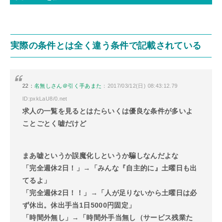
実際の条件とは全く違う条件で記載されている
22：
名無しさん＠引く手あまた
：2017/03/12(日) 08:43:12.79
ID:pxkLaU8/0.net
求人の一覧を見るとはたらいくは優良な条件が多いよ
ことごとく嘘だけど
まあ嘘というか誤魔化しというか騙しなんだよな
「完全週休2日！」→「みんな『自主的に』土曜日も出
てるよ」
「完全週休2日！！」→「人が足りないから土曜日は必
ず休出。休出手当1日5000円固定」
「時間外無し」→「時間外手当無し（サービス残業た