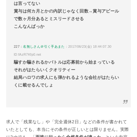
は言ってない
賞与は何カ月とかの内訳じゃなく回数→賞与アピール
で数ヶ月分あるとミスリードさせる
こんなんばっか
227：
名無しさん＠引く手あまた
：2017/06/23(金) 18:44:07.30
ID:fAzR7Kfp0.net
騙すか騙されるかバトルは応募前から始まっている
それがはたらいくクオリティー
結局ハロワの求人にも弾かれるような会社がはたらい
くに載せるんでしょ
求人で「残業なし」や「完全週休2日」などの条件が書かれて
いたとしても、本当にその条件が正しいとは限りません。実際