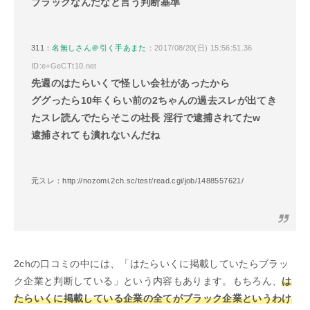
ブラックなんだなと言う判断基準
311：
名無しさん＠引く手あまた
：2017/08/20(日) 15:56:51.36
ID:e+GeCTt10.net
先週のはたらいくで怪しい会社があったから
ググったら10年くらい前の2ちゃんの過去スレが出てき
たスレ読んでたらそこの社長 淫行で逮捕されてたw
逮捕されても潰れないんだね
元スレ：http://nozomi.2ch.sc/test/read.cgi/job/1488557621/
2chの口コミの中には、「はたらいくに掲載していたらブラッ
ク企業と判断している」という内容もあります。もちろん、
は
たらいくに掲載している企業の全てがブラック企業というわけ