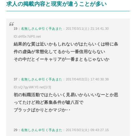
求人の掲載内容と現実が違うことが多い
19：
名無しさん＠引く手あまた
：2017/03/11(土) 21:14:41.30
ID:d4f0x7dP0.net
結果的な質は近いかもしれないがはたらいくは特に条
件の虚偽が常態化してるから一番信用ならない
その中だとイーキャリアが一番まともじゃないか
37：
名無しさん＠引く手あまた
：2017/04/02(日) 17:40:30.38
ID:sQ7gyWKY0.net[1/3]
初の転職活動ではたらいく見易いからいいなーとか思
ってたけど殆ど募集条件が嘘八百で
ブラックばかりとかマジか･･
29：
名無しさん＠引く手あまた
：2017/03/21(火) 09:43:27.15