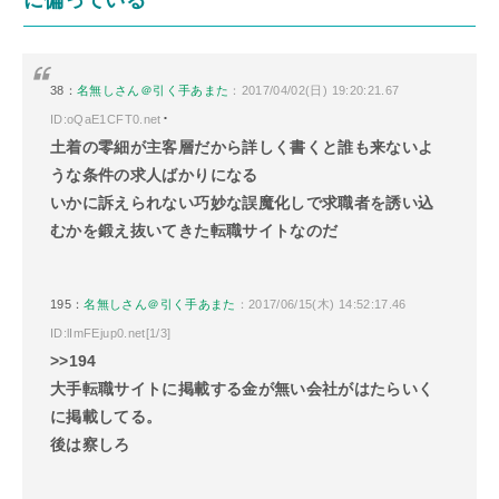
38：
名無しさん＠引く手あまた
：2017/04/02(日) 19:20:21.67
･
ID:oQaE1CFT0.net
土着の零細が主客層だから詳しく書くと誰も来ないよ
うな条件の求人ばかりになる
いかに訴えられない巧妙な誤魔化しで求職者を誘い込
むかを鍛え抜いてきた転職サイトなのだ
195：
名無しさん＠引く手あまた
：2017/06/15(木) 14:52:17.46
ID:lImFEjup0.net[1/3]
>>194
大手転職サイトに掲載する金が無い会社がはたらいく
に掲載してる。
後は察しろ