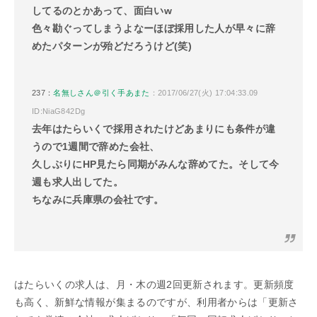
してるのとかあって、面白いw
色々勘ぐってしまうよなーほぼ採用した人が早々に辞
めたパターンが殆どだろうけど(笑)
237：
名無しさん＠引く手あまた
：2017/06/27(火) 17:04:33.09
ID:NiaG842Dg
去年はたらいくで採用されたけどあまりにも条件が違
うので1週間で辞めた会社、
久しぶりにHP見たら同期がみんな辞めてた。そして今
週も求人出してた。
ちなみに兵庫県の会社です。
はたらいくの求人は、月・木の週2回更新されます。更新頻度
も高く、新鮮な情報が集まるのですが、利用者からは「更新さ