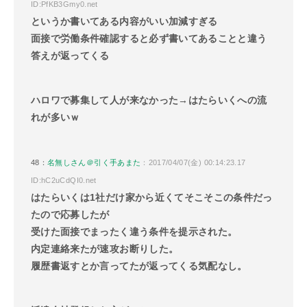
ID:PfKB3Gmy0.net
というか書いてある内容がいい加減すぎる
面接で労働条件確認すると必ず書いてあることと違う
答えが返ってくる
ハロワで募集して人が来なかった→はたらいくへの流
れが多いｗ
48：
名無しさん＠引く手あまた
：2017/04/07(金) 00:14:23.17
ID:hC2uCdQI0.net
はたらいくは1社だけ家から近くてそこそこの条件だっ
たので応募したが
受けた面接でまったく違う条件を提示された。
内定連絡来たが速攻お断りした。
履歴書返すとか言ってたが返ってくる気配なし。