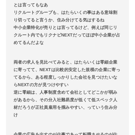
とは言ってもなあ
リクルートグループも、はたらいくの事はある意味割
り切ってると言うか、住み分けてる気はするね
中小企業特化が売りとは言ってるけど、例えば同じリ
クルート内でもリクナビNEXTだってほぼ中小企業が占
めてるんだよな
両者の求人を見比べてみると、はたらいくは零細企業
に寄ってて、NEXTは比較的安定した規模の企業に寄っ
てるから、ある程度しっかりした会社を見つけたいな
らNEXTの方が見つけやすい
逆に零細は、人事制度含めて会社としてどこかが弱み
があるから、その分入社難易度が低くて低スペック人
材だろうが正社員雇用を掴みやすい、っていう住み分
け
企業の広告を出すのが仕事であって転職させるのが仕