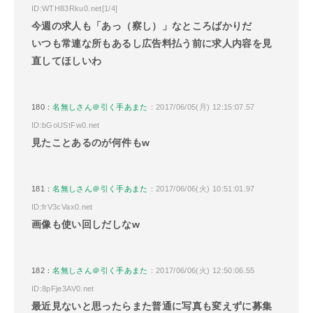
ID:WTH83Rku0.net[1/4]
今週の求人も「あっ（察し）」なところばかりだ
いつも常連な所もあるし広告料払う前に求人内容を見
直してほしいわ
180：
名無しさん＠引く手あまた
：2017/06/05(月) 12:15:07.57
ID:bGoUStFw0.net
見たことあるのが何件もw
181：
名無しさん＠引く手あまた
：2017/06/06(火) 10:51:01.97
ID:frV3cVax0.net
画像も使い回しだしなw
182：
名無しさん＠引く手あまた
：2017/06/06(火) 12:50:06.55
ID:8pFje3AV0.net
最近見ないと思ったらまた普通に写真も変えずに募集