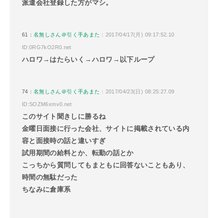
派遣会社登録した方がマシ。
61：
名無しさん＠引く手あまた
：2017/04/17(月) 09:17:52.10
ID:0RG7kO2R0.net
ハロワ→はたらいく→ハロワ→以下ループ
74：
名無しさん＠引く手あまた
：2017/04/23(日) 08:25:27.09
ID:SOZM6xmv0.net
このサイト聞きしに勝るね
金曜日面接に行った会社、サイトに掲載されている内
容と面接時の話と違いすぎ
試用期間の給料とか、転勤の話とか
こっちから質問してもまともに回答ないこともあり、
時間の無駄だった
ちなみに倉庫系