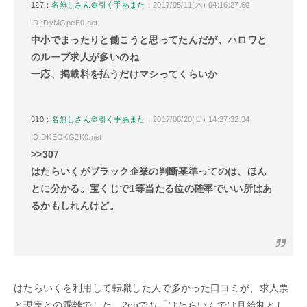
127：
名無しさん＠引く手あまた
：2017/05/11(木) 04:16:27.60
ID:tDyMGpeE0.net
中小でまったりと働こうと思ってたんだが、ハロワと
のループ求人が多いのね
一応、掲載料を払うだけマシってくらいか
310：
名無しさん＠引く手あまた
：2017/08/20(日) 14:27:32.34
ID:DKEOKG2K0.net
>>307
はたらいくがブラック企業の判断基準ってのは、ほん
とに分かる。宝くじで1等当たる位の確率でいい所はあ
るかもしれんけど。
はたらいくを利用して転職した人で多かった口コミが、求人票
と現実との乖離でした。2chでも「はたらいくでは月給制とし