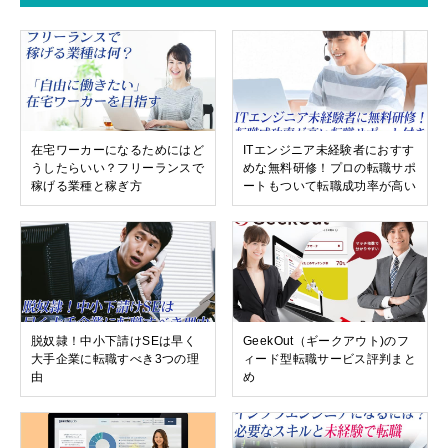
在宅ワーカーになるためにはど
ITエンジニア未経験者におすす
うしたらいい？フリーランスで
めな無料研修！プロの転職サポ
稼げる業種と稼ぎ方
ートもついて転職成功率が高い
脱奴隷！中小下請けSEは早く
GeekOut（ギークアウト)のフ
大手企業に転職すべき3つの理
ィード型転職サービス評判まと
由
め