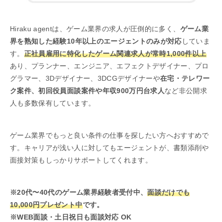
Hiraku agentは、ゲーム業界の求人が圧倒的に多く、
ゲーム業
界を熟知した経験10年以上のエージェントのみが対応
していま
す。
正社員雇用に特化したゲーム関連求人が常時1,000件以上
あり、プランナー、エンジニア、エフェクトデザイナー、プロ
グラマー、3Dデザイナー、3DCGデザイナーや
在宅・テレワー
ク案件、初回役員面談案件や年収900万円台求人
など非公開求
人も多数保有しています。
ゲーム業界でもっと良い条件の仕事を探したい方へおすすめで
す。キャリアが浅い人に対してもエージェントが、書類添削や
面接対策もしっかりサポートしてくれます。
※20代〜40代のゲーム業界経験者受付中、
面談だけでも
10,000円プレゼント中
です。
※WEB面談・土日祝日も面談対応 OK