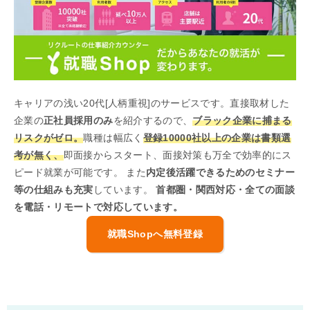
キャリアの浅い20代[人柄重視]のサービスです。直接取材した
企業の
正社員採用のみ
を紹介するので、
ブラック企業に捕まる
リスクがゼロ。
職種は幅広く
登録10000社以上の企業は書類選
考が無く、
即面接からスタート、面接対策も万全で効率的にス
ピード就業が可能です。 また
内定後活躍できるためのセミナー
等の仕組みも充実
しています。
首都圏・関西対応・全ての面談
を電話・リモートで対応しています。
就職Shopへ無料登録