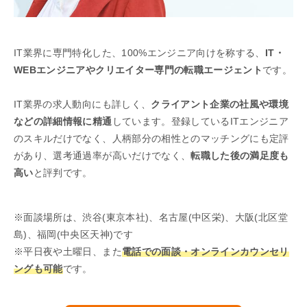
IT業界に専門特化した、100%エンジニア向けを称する、
IT・
WEBエンジニアやクリエイター専門の転職エージェント
です。
IT業界の求人動向にも詳しく、
クライアント企業の社風や環境
などの詳細情報に精通
しています。登録しているITエンジニア
のスキルだけでなく、人柄部分の相性とのマッチングにも定評
があり、選考通過率が高いだけでなく、
転職した後の満足度も
高い
と評判です。
※面談場所は、渋谷(東京本社)、名古屋(中区栄)、大阪(北区堂
島)、福岡(中央区天神)です
※平日夜や土曜日、また
電話での面談・オンラインカウンセリ
ングも可能
です。