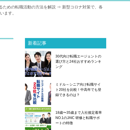
るための転職活動の方法を解説 ⇒ 新型コロナ対策で、各
ています。
新着記事
30代向け転職エージェントの
選び方と24社おすすめランキ
ング
ミドル～シニア向け転職サイ
ト20社を比較！中高年でも登
録できるのは？
18歳〜35歳まで入社後定着率
NO.1のJAIC 研修と転職サポ
ートの特徴