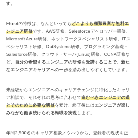
す。
FEnetの特徴は、なんといっても
どこよりも種類豊富な無料エ
ンジニア研修
です。AWS研修、Salesforceデベロッパー研修、
Microsoft Azure研修、ネットワークスペシャリスト研修、ITス
ペシャリスト研修、OutSystems研修、プログラミング基礎＋
Salesforce研修、クラウド・サーバ(Linux)研修、CCNA研修な
ど、
自分の希望するエンジニアの研修を受講することで、新た
なエンジニアキャリアへ
の一歩を踏み出しやすくしています。
未経験からエンジニアへのキャリアチェンジに特化したキャリ
ア相談で、それぞれの思考に合わせて
進むべきエンジニアの道
とそのために必要な研修
を受け、終了後には
エンジニアが楽し
みながら働き続けられる転職を実現
します。
年間2,500名のキャリア相談ノウハウから、登録者の現状を正