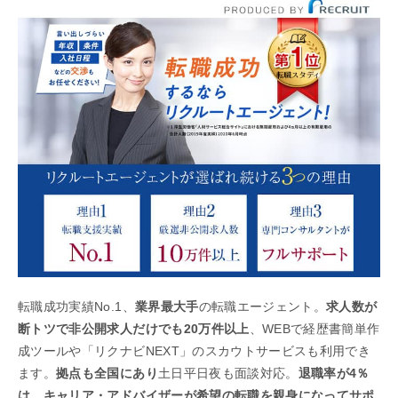
転職成功実績No.1、
業界最大手
の転職エージェント。
求人数が
断トツで非公開求人だけでも20万件以上
、WEBで経歴書簡単作
成ツールや「リクナビNEXT」のスカウトサービスも利用でき
ます。
拠点も全国にあり
土日平日夜も面談対応。
退職率が4％
は、キャリア・アドバイザーが希望の転職を親身になってサポ