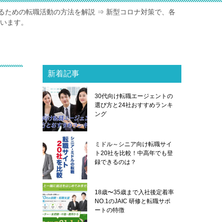
るための転職活動の方法を解説 ⇒ 新型コロナ対策で、各
ています。
新着記事
30代向け転職エージェントの
選び方と24社おすすめランキ
ング
ミドル～シニア向け転職サイ
ト20社を比較！中高年でも登
録できるのは？
18歳〜35歳まで入社後定着率
NO.1のJAIC 研修と転職サポ
ートの特徴