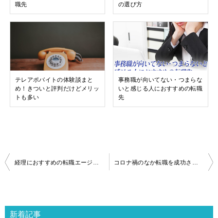
職先
の選び方
テレアポバイトの体験談まと
事務職が向いてない・つまらな
め！きついと評判だけどメリッ
いと感じる人におすすめの転職
トも多い
先
投
経理におすすめの転職エージェント比較 2022年
コロナ禍のなか転職を成功させる！テンプスタッフで紹介予定派遣から正社員へ
稿
ナ
ビ
ゲ
新着記事