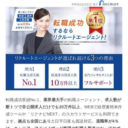
転職成功実績No.1、
業界最大手
の転職エージェント。
求人数が
断トツで非公開求人だけでも20万件以上
、WEBで経歴書簡単作
成ツールや「リクナビNEXT」のスカウトサービスも利用でき
ます。
拠点も全国にあり
土日平日夜も面談対応。
退職率が4％