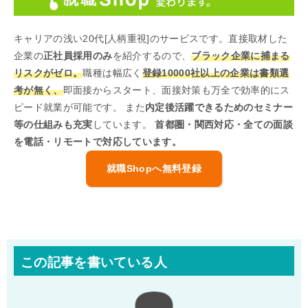
キャリアの浅い20代[人柄重視]のサービスです。直接取材した
企業の
正社員採用のみ
を紹介するので、
ブラック企業に捕まる
リスクがゼロ。
職種は幅広く
登録10000社以上の企業は書類選
考が無く、
即面接からスタート、面接対策も万全で効率的にス
ピード就業が可能です。 また
内定後活躍できるためのセミナー
等の仕組みも充実
しています。
首都圏・関西対応・全ての面談
を電話・リモートで対応しています。
就職Shopへ無料登録
この記事を書いている人