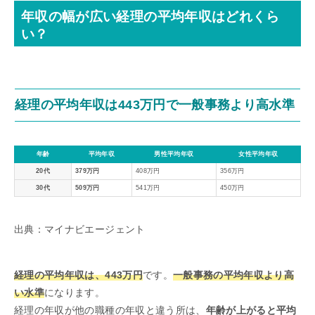
年収の幅が広い経理の平均年収はどれくら
い？
経理の平均年収は443万円で一般事務より高水準
年齢
平均年収
男性平均年収
女性平均年収
20代
379万円
408万円
356万円
30代
509万円
541万円
450万円
出典：マイナビエージェント
経理の平均年収は、443万円
です。
一般事務の平均年収より高
い水準
になります。
経理の年収が他の職種の年収と違う所は、
年齢が上がると平均