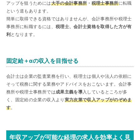
アップを狙うためには
大手の会計事務所
・
税理士事務所
に転職
という道もあります。
簡単に取得できる資格ではありませんが、会計事務所や税理士
事務所に転職するには、
税理士、会計士資格を取得した方が有
利
となります。
固定給＋αの収入を目指せる
会計士は企業の監査業務を行い、税理士は個人や法人の依頼に
そって税務に関する業務やアドバイスをおこないます。会計事
務所や税理士事務所では
成果主義を導
入しているところが多
く、固定給の企業の収入より
実力次第で収入アップがのぞめま
す
。
年収アップが可能な経理の求人を効率よく見