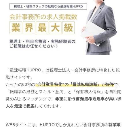
「最速転職HUPRO」は税理士法人・会計事務所に特化した転
職サイトです。
たったの60秒の
“会計業界特化”の『最速転職診断』が好評
で、
「転職者の経歴とスキル・意向」と「保有求人情報」を自社開
発のAIよるマッチングで、
希望に沿う書類選考通過率が高い求
人を最速で提案
してくれます。
WEBサイトには、HUPROでしか見れない会計事務所の
就業環