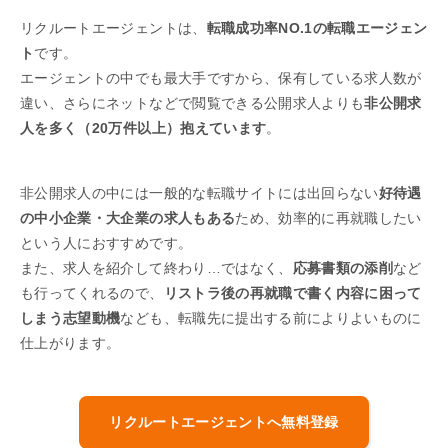
リクルートエージェントは、
転職成功率NO.1の転職エージェン
ト
です。
エージェントの中でも最大手ですから、保有している求人数が
違い、さらにネットなどで閲覧できる公開求人よりも
非公開求
人を多く（20万件以上）抱えています
。
非公開求人の中には一般的な転職サイトには出回らない
好待遇
の中小企業・大企業の求人もある
ため、効率的に再就職したい
という人におすすめです。
また、求人を紹介して終わり…ではなく、
応募書類の添削
など
も行ってくれるので、
リストラ後の再就職で書く内容に困って
しまう志望動機
なども、転職先に提出する前によりよいものに
仕上がります。
リクルートエージェントへ無料登録