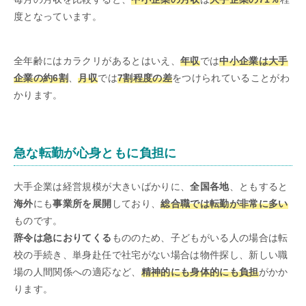
度となっています。
全年齢にはカラクリがあるとはいえ、
年収
では
中小企業は大手
企業の約6割
、
月収
では
7割程度の差
をつけられていることがわ
かります。
急な転勤が心身ともに負担に
大手企業は経営規模が大きいばかりに、
全国各地
、ともすると
海外
にも
事業所を展開
しており、
総合職では転勤が非常に多い
ものです。
辞令は急におりてくる
もののため、子どもがいる人の場合は転
校の手続き、単身赴任で社宅がない場合は物件探し、新しい職
場の人間関係への適応など、
精神的にも身体的にも負担
がかか
ります。