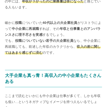
の中には、
年収が下がったのに業務量は倍になった
と感じてい
る人もいます。
確かに
役職
についていた
40代以上の大企業社員
がリストラによ
って
中小企業に再就職
すれば、その
年収と仕事量とのアンバラ
ンスさに理不尽さを実感
するでしょう。
でも、
役職についていない若手の大企業社員
なら、中小企業に
再就職しても、前述した年収のカラクリから、
収入の差に関し
てはあまり感じずに済む
のです。
大手企業も真っ青！高収入の中小企業もたくさん
ある
ここまで読むといかにも中小企業は仕事が多くて、しかも年収
も低い…というネガティブなイメージを持つ人もいるでしょ