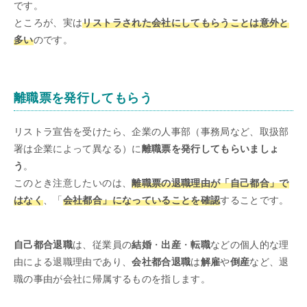
です。
ところが、実は
リストラされた会社にしてもらうことは意外と
多い
のです。
離職票を発行してもらう
リストラ宣告を受けたら、企業の人事部（事務局など、取扱部
署は企業によって異なる）に
離職票を発行してもらいましょ
う
。
このとき注意したいのは、
離職票の退職理由が「自己都合」で
はなく
、「
会社都合」になっていることを確認
することです。
自己都合退職
は、従業員の
結婚
・
出産
・
転職
などの個人的な理
由による退職理由であり、
会社都合退職
は
解雇
や
倒産
など、退
職の事由が会社に帰属するものを指します。