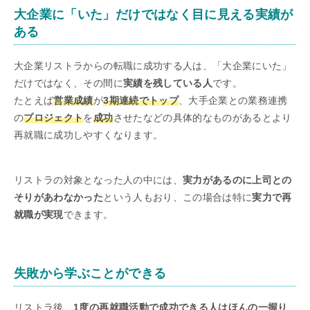
大企業に「いた」だけではなく目に見える実績が
ある
大企業リストラからの転職に成功する人は、「大企業にいた」
だけではなく、その間に
実績を残している人
です。
たとえば
営業成績
が
3期連続でトップ
、大手企業との業務連携
の
プロジェクト
を
成功
させたなどの具体的なものがあるとより
再就職に成功しやすくなります。
リストラの対象となった人の中には、
実力があるのに上司との
そりがあわなかった
という人もおり、この場合は特に
実力で再
就職が実現
できます。
失敗から学ぶことができる
リストラ後、
1度の再就職活動で成功できる人はほんの一握り