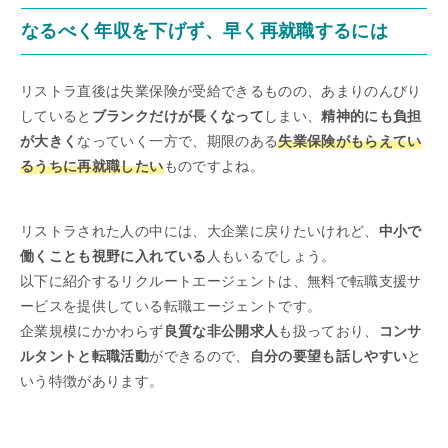
なるべく年収を下げず、早く再就職するには
リストラ直後は失業保険が受給できるものの、あまりのんびり
していると
ブランクだけが長くなって
しまい、
精神的にも負担
が大きく
なっていく一方で、期限のある
失業保険がもらえてい
るうちに再就職したい
ものですよね。
リストラされた人の中には、大企業に戻りたいけれど、
中小で
働くことも視野に入れている
人もいるでしょう。
以下に紹介するリクルートエージェントは、無料で転職支援サ
ービスを提供している転職エージェントです。
企業規模にかかわらず
良質な非公開求人
も扱っており、
コンサ
ルタントと転職活動
ができるので、
自分の要望も話しやすい
と
いう特徴があります。