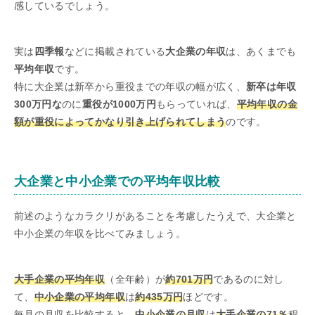
感しているでしょう。
実は
四季報
などに掲載されている
大企業の年収
は、あくまでも
平均年収
です。
特に大企業は新卒から重役までの年収の幅が広く、
新卒は年収
300万円な
のに
重役が1000万円
もらっていれば、
平均年収の金
額が重役によってかなり引き上げられてしまう
のです。
大企業と中小企業での平均年収比較
前述のようなカラクリがあることを考慮したうえで、大企業と
中小企業の年収を比べてみましょう。
大手企業の平均年収
（全年齢）が
約701万円
であるのに対し
て、
中小企業の平均年収
は
約435万円
ほどです。
毎月の月収を比較すると、
中小企業の月収
は
大手企業の71％
程