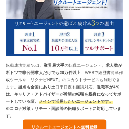
転職成功実績No.1、
業界最大手
の転職エージェント。
求人数が
断トツで非公開求人だけでも20万件以上
、WEBで経歴書簡単作
成ツールや「リクナビNEXT」のスカウトサービスも利用でき
ます。
拠点も全国にあり
土日平日夜も面談対応。
退職率が4％
は、キャリア・アドバイザーが希望の転職を親身になってサポ
ートしている証。
メインで活用したいエージェントです。
※コロナ対策：リモート面談等の転職サポートに対応していま
す。
リクルートエージェントへ無料登録