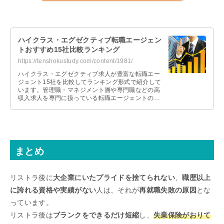
ハイクラス・エグゼクティブ転職エージェン
トおすすめ15社比較ランキング
https://tenshokustudy.com/content/1981/
ハイクラス・エグゼクティブ求人が豊富な転職エー
ジェント15社を比較してランキング形式で紹介して
います。管理職・マネジメント層や専門職などの高
収入求人を専門に扱っている転職エージェントの選
び方と上手な活用方法を解説していますので参考に
してください。
まとめ
リストラ後に
大企業にいたプライドを捨てられない
、
職歴以上
に誇れる資格や実績がない
人は、それが
再就職失敗の原因
とな
っています。
リストラ後は
ブランクをできるだけ短縮
し、
失業保険がおりて