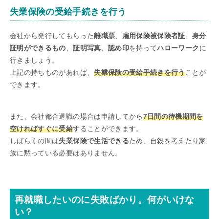
失業保険の受給手続きを行う
会社から発行してもらった
離職票
、
雇用保険被保険者証
、
身分
証明ができるもの
、
証明写真
、
認め印
を持って
ハローワーク
に
行きましょう。
上記の持ちものがあれば、
失業保険の受給手続きを行う
ことが
できます。
また、会社都合退職の場合は申請してから
7日間の待機期間を
空ければすぐに受給
することができます。
しばらくの間は
失業保険で生活できる
ため、自殺を考えたり家
族に黙っている必要はありません。
再就職したいのに失敗ばかり。何がいけな
い？