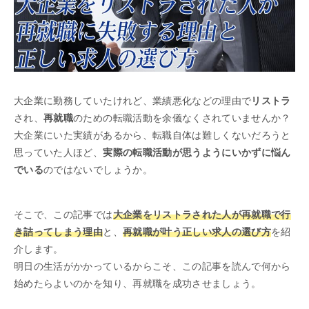
大企業に勤務していたけれど、業績悪化などの理由で
リストラ
され、
再就職
のための転職活動を余儀なくされていませんか？
大企業にいた実績があるから、転職自体は難しくないだろうと
思っていた人ほど、
実際の転職活動が思うようにいかずに悩ん
でいる
のではないでしょうか。
そこで、この記事では
大企業をリストラされた人が再就職で行
き詰ってしまう理由
と、
再就職が叶う正しい求人の選び方
を紹
介します。
明日の生活がかかっているからこそ、この記事を読んで何から
始めたらよいのかを知り、再就職を成功させましょう。