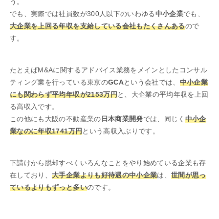
う。
でも、実際では社員数が300人以下のいわゆる
中小企業
でも、
大企業を上回る年収を支給している会社もたくさんある
ので
す。
たとえばM&Aに関するアドバイス業務をメインとしたコンサル
ティング業を行っている東京の
GCA
という会社では、
中小企業
にも関わらず平均年収が2153万円
と、大企業の平均年収を上回
る高収入です。
この他にも大阪の不動産業の
日本商業開発
では、同じく
中小企
業なのに年収1741万円
という高収入ぶりです。
下請けから脱却すべくいろんなことをやり始めている企業も存
在しており、
大手企業よりも好待遇の中小企業
は、
世間が思っ
ているよりもずっと多い
のです。