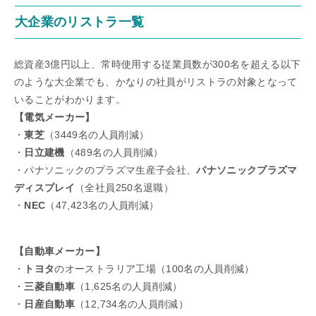
大企業のリストラ一覧
総資産3億円以上、常時使用する従業員数が300名を超える以下
のような大企業でも、かなりの社員がリストラの対象となって
いることがわかります。
【電気メーカー】
・
東芝
（3449名の人員削減）
・
日立建機
（489名の人員削減）
・パナソニックのプラズマ生産子会社、
パナソニックプラズマ
ディスプレイ
（全社員250名退職）
・
NEC
（47,423名の人員削減）
【自動車メーカー】
・
トヨタ
のオーストラリア工場（100名の人員削減）
・
三菱自動車
（1,625名の人員削減）
・
日産自動車
（12,734名の人員削減）