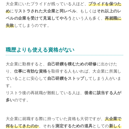
大企業にいたプライドが残っている人ほど、
プライドを保つた
め
に
リストラされた大企業と同レベル
、もしくは
それ以上のレ
ベルの企業を受けて見返してやろう
という人も多く、
再就職に
失敗
してしまうのです。
職歴よりも使える資格がない
大企業に勤務すると、
自己研鑚を積むための研修
に出かけた
り、
仕事に有効な資格
を取得する人もいれば、大企業に所属し
ていることに安心して
自己研鑚をストップ
してしまう人がいま
す。
リストラ後の再就職が難航している人は、
後者に該当する人が
多い
のです。
大企業に就職する際に持っていた資格も大切ですが、
大企業で
何をしてきたのか
、それを
測定するための道具
としての
新しく