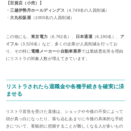
【百貨店（小売）】
・三越伊勢丹ホールディングス
（4,749名の人員削減）
・
大丸松阪屋
（1000名の人員削減）
この他にも、
東京電力
（6,762名）、
日本通運
（6,190名）、
ア
イフル
（3,526名）など、多くの企業が人員削減を行ってお
り、その特に
電機メーカー
や
自動車業界
では業績悪化等を理由
にリストラの対象人数が増えてきています。
リストラされたら退職金や各種手続きを確実に済
ませる
リストラ宣告を受けた直後は、ショックや今後の不安によって
頭が真っ白になったり、落ち込むあまりに今後の具体的な手続
きについて、客観的に把握することが難しくなる人が多いもの