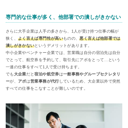
専門的な仕事が多く、他部署での潰しがきかない
さらに大手企業は人手の多さから、1人が受け持つ仕事の幅が
狭く、
よく言えば専門性が高い
ものの、
悪く言えば他部署では
潰しがきかない
というデメリットがあります。
中小企業やベンチャー企業では、営業職は自分の宿泊先は自分
でとって、航空券を予約して、取引先にアポをとって…という
一連の仕事をすべて1人で受け持ちます。
でも
大企業
だと
宿泊や航空券
は
一般事務やグループセクレタリ
ー
が、
アポ
は
営業事務が代行
しているため、大企業以外で突然
すべての仕事をこなすことが難しいのです。