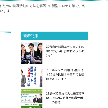
るための転職活動の方法を解説 ⇒ 新型コロナ対策で、各
ています。
新着記事
や
30代向け転職エージェントの
選び方と24社おすすめランキ
ング
ミドル～シニア向け転職サイ
ト20社を比較！中高年でも登
録できるのは？
18歳〜35歳まで入社後定着率
NO.1のJAIC 研修と転職サポ
ートの特徴