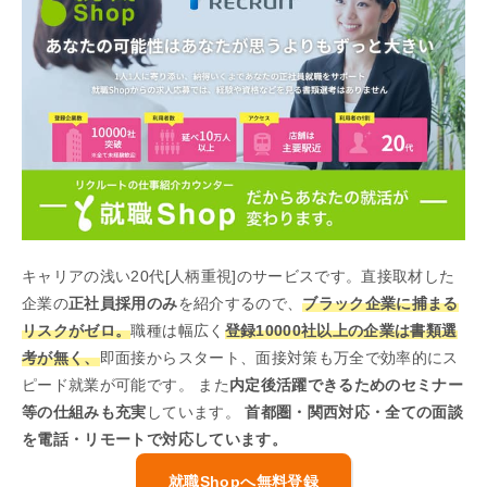
キャリアの浅い20代[人柄重視]のサービスです。直接取材した
企業の
正社員採用のみ
を紹介するので、
ブラック企業に捕まる
リスクがゼロ。
職種は幅広く
登録10000社以上の企業は書類選
考が無く、
即面接からスタート、面接対策も万全で効率的にス
ピード就業が可能です。 また
内定後活躍できるためのセミナー
等の仕組みも充実
しています。
首都圏・関西対応・全ての面談
を電話・リモートで対応しています。
就職Shopへ無料登録