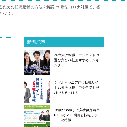
るための転職活動の方法を解説 ⇒ 新型コロナ対策で、各
ています。
新着記事
30代向け転職エージェントの
選び方と24社おすすめランキ
ング
ミドル～シニア向け転職サイ
ト20社を比較！中高年でも登
録できるのは？
18歳〜35歳まで入社後定着率
NO.1のJAIC 研修と転職サポ
ートの特徴