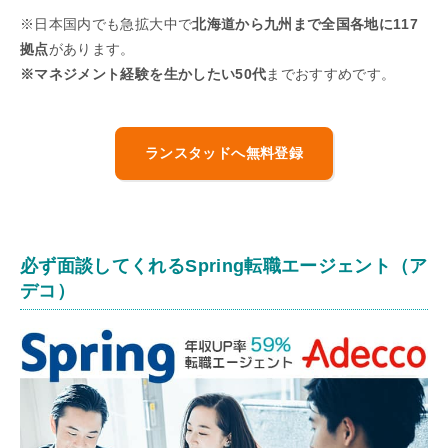
※日本国内でも急拡大中で
北海道から九州まで全国各地に117
拠点
があります。
※マネジメント経験を生かしたい50代
までおすすめです。
ランスタッドへ無料登録
必ず面談してくれるSpring転職エージェント（ア
デコ）