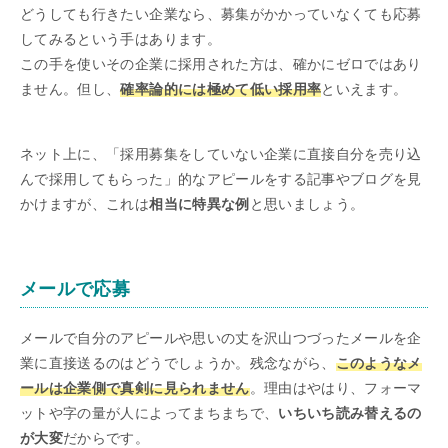
どうしても行きたい企業なら、募集がかかっていなくても応募
してみるという手はあります。
この手を使いその企業に採用された方は、確かにゼロではあり
ません。但し、
確率論的には極めて低い採用率
といえます。
ネット上に、「採用募集をしていない企業に直接自分を売り込
んで採用してもらった」的なアピールをする記事やブログを見
かけますが、これは
相当に特異な例
と思いましょう。
メールで応募
メールで自分のアピールや思いの丈を沢山つづったメールを企
業に直接送るのはどうでしょうか。残念ながら、
このようなメ
ールは企業側で真剣に見られません
。理由はやはり、フォーマ
ットや字の量が人によってまちまちで、
いちいち読み替えるの
が大変
だからです。