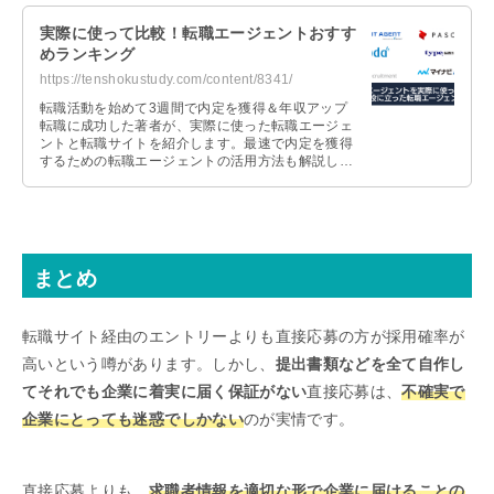
実際に使って比較！転職エージェントおすす
めランキング
https://tenshokustudy.com/content/8341/
転職活動を始めて3週間で内定を獲得＆年収アップ
転職に成功した著者が、実際に使った転職エージェ
ントと転職サイトを紹介します。最速で内定を獲得
するための転職エージェントの活用方法も解説しま
すので、これから転職活動を始める人は参考にして
ください。
まとめ
転職サイト経由のエントリーよりも直接応募の方が採用確率が
高いという噂があります。しかし、
提出書類などを全て自作し
てそれでも企業に着実に届く保証がない
直接応募は、
不確実で
企業にとっても迷惑でしかない
のが実情です。
直接応募よりも、
求職者情報を適切な形で企業に届けることの