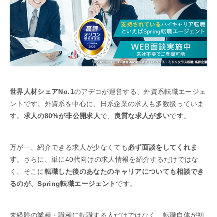
世界人材シェアNo.1
のアデコが運営する、外資系転職エージェ
ントです。外資系を中心に、日系企業の求人も多数扱っていま
す。
求人の80%が非公開求人
で、
良質な求人が多い
です。
万が一、紹介できる求人が少なくても
必ず面談をしてくれま
す
。さらに、単に40代向けの求人情報を紹介するだけではな
く、そこに
転職した後のあなたのキャリアについても相談でき
るのが、Spring転職エージェント
です。
未経験の業種・職種に転職する人だけではなく、転職自体が初