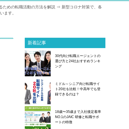
るための転職活動の方法を解説 ⇒ 新型コロナ対策で、各
ています。
新着記事
30代向け転職エージェントの
選び方と24社おすすめランキ
ング
ミドル～シニア向け転職サイ
ト20社を比較！中高年でも登
録できるのは？
18歳〜35歳まで入社後定着率
NO.1のJAIC 研修と転職サポ
ートの特徴