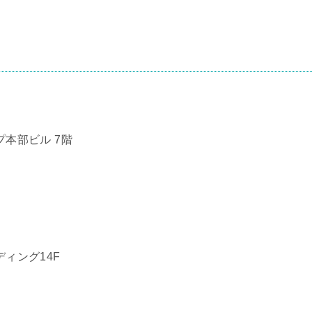
プ本部ビル 7階
ディング14F