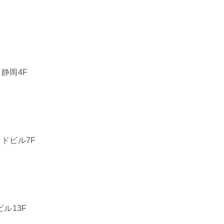
静岡4F
ドビル7F
ル13F