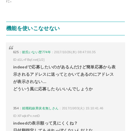
た。
機能を使いこなせない
625：
彼氏いない歴774年
：2017/10/26(木) 08:47:00.35
ID:d1L+FBqf.net[1/2]
indeedで応募したいのがあるんだけど簡単応募から表
示されるアドレスに送ってとかいてあるのにアドレス
が表示されない…
どういう風に応募したらいいんでしょうか
354：
就職戦線異状名無しさん
：2017/10/03(火) 15:10:41.46
ID:XFwjktPx.netD
indeedの表示順って見にくくね？
日付順指定してもそれっぽくないんだよな