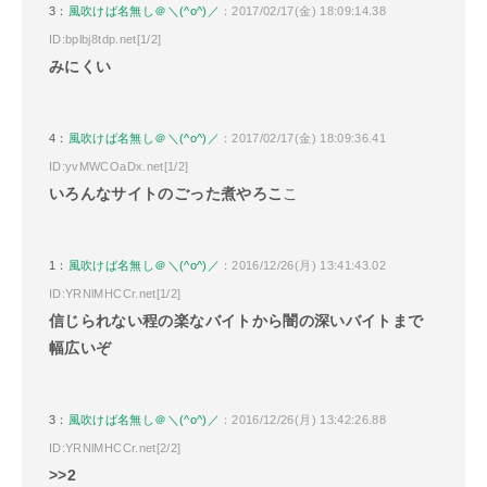
3：
風吹けば名無し＠＼(^o^)／
：2017/02/17(金) 18:09:14.38
ID:bplbj8tdp.net[1/2]
みにくい
4：
風吹けば名無し＠＼(^o^)／
：2017/02/17(金) 18:09:36.41
ID:yvMWCOaDx.net[1/2]
いろんなサイトのごった煮やろこ
こ
1：
風吹けば名無し＠＼(^o^)／
：2016/12/26(月) 13:41:43.02
ID:YRNlMHCCr.net[1/2]
信じられない程の楽なバイトから闇の深いバイトまで
幅広いぞ
3：
風吹けば名無し＠＼(^o^)／
：2016/12/26(月) 13:42:26.88
ID:YRNlMHCCr.net[2/2]
>>2