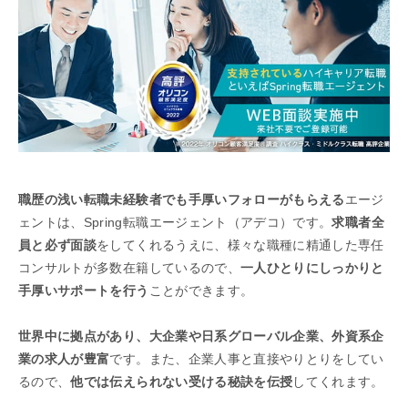
職歴の浅い転職未経験者でも手厚いフォローがもらえる
エージ
ェントは、Spring転職エージェント（アデコ）です。
求職者全
員と必ず面談
をしてくれるうえに、様々な職種に精通した専任
コンサルトが多数在籍しているので、
一人ひとりにしっかりと
手厚いサポートを行う
ことができます。
世界中に拠点があり、大企業や日系グローバル企業、外資系企
業の求人が豊富
です。また、企業人事と直接やりとりをしてい
るので、
他では伝えられない受ける秘訣を伝授
してくれます。