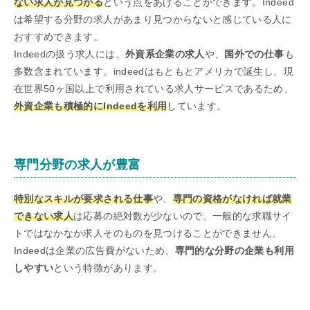
ない求人が見つかる
という点をあげることができます。Indeed
は希望する分野の求人があまり見つからないと感じている人に
おすすめできます。
Indeedの扱う求人には、
外資系企業の求人
や、
国外での仕事
も
多数含まれています。indeedはもともとアメリカで誕生し、現
在世界50ヶ国以上で利用されている求人サービスであるため、
外資企業も積極的にIndeedを利用
しています。
専門分野の求人が豊富
特別なスキルが要求される仕事
や、
専門の資格がなければ就業
できない求人
は応募の絶対数が少ないので、一般的な求職サイ
トではなかなか求人そのものを見つけることができません。
Indeedは企業の広告費がないため、
専門的な分野の企業も利用
しやすい
という特徴があります。