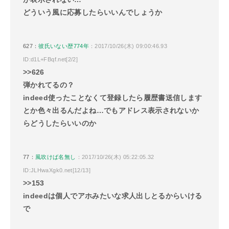
どういう風に応募したらいいんでしょうか
627：
彼氏いない歴774年
：2017/10/26(木) 09:00:46.93
ID:d1L+FBqf.net[2/2]
>>626
弾かれてるの？
indeed使ったことなくて登録したら履歴書送信します
とか色々出るんだよね…でもアドレス表示されないか
らどうしたらいいのか
77：
風吹けば名無し
：2017/10/26(木) 05:22:05.32
ID:JLHwaXgk0.net[12/13]
>>153
indeedは個人でアホみたいな求人出しとるからいける
で