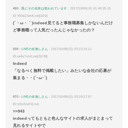
490：
既にその名前は使われています
：2017/10/09(月) 01:40:25.15
ID:Y83eZSmK.net[2/20]
(´・ω・｀)indeed見てると事務職募集しかないんだけ
ど事務職って人気だったんじゃなかったの？
938：
LIVEの名無しさん
：2017/10/08(日) 03:23:16.11
ID:oe6s7vhX.net[32/39]
Indeed
「なるべく無料で掲載したい」みたいな会社の応募が
集まる・・(´･ω･`)
970：
LIVEの名無しさん
：2017/10/08(日) 03:29:27.67
ID:USz/UuFQ.net
>>943
indeedってもともと色んなサイトの求人がまとまって
見れるサイトやで