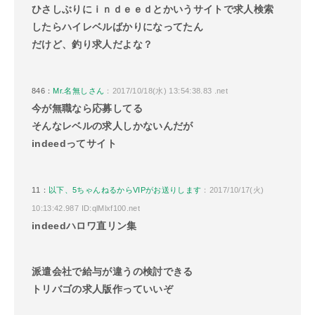
ひさしぶりにｉｎｄｅｅｄとかいうサイトで求人検索
したらハイレベルばかりになってたん
だけど、釣り求人だよな？
846：
Mr.名無しさん
：2017/10/18(水) 13:54:38.83 .net
今が無職なら応募してる
そんなレベルの求人しかないんだが
indeedってサイト
11：
以下、5ちゃんねるからVIPがお送りします
：2017/10/17(火)
10:13:42.987 ID:qlMlxf100.net
indeedハロワ直リン集
派遣会社で給与が違うの検討できる
トリバゴの求人版作っていいぞ