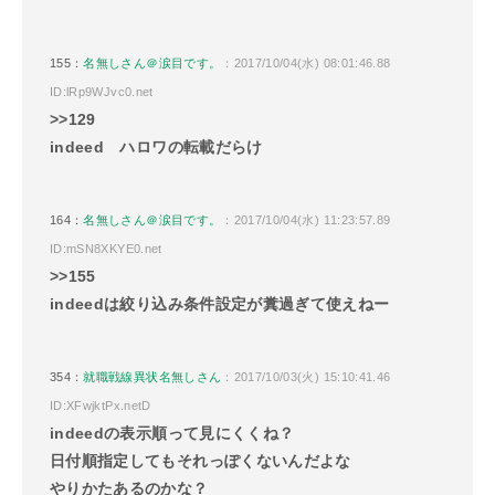
155：
名無しさん＠涙目です。
：2017/10/04(水) 08:01:46.88
ID:lRp9WJvc0.net
>>129
indeed ハロワの転載だらけ
164：
名無しさん＠涙目です。
：2017/10/04(水) 11:23:57.89
ID:mSN8XKYE0.net
>>155
indeedは絞り込み条件設定が糞過ぎて使えねー
354：
就職戦線異状名無しさん
：2017/10/03(火) 15:10:41.46
ID:XFwjktPx.netD
indeedの表示順って見にくくね？
日付順指定してもそれっぽくないんだよな
やりかたあるのかな？