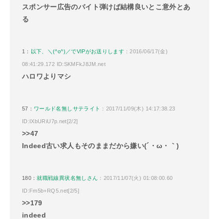
スポンサー広告のバイト弾けば結構良いとこ意外とあ
る
1：
以下、＼(^o^)／でVIPがお送りします
：2016/06/17(金)
08:41:29.172 ID:SKMFkJ8JM.net
ハロワよりマシ
57：
ワールド名無しサテライト
：2017/11/09(木) 14:17:38.23
ID:IXbURiU7p.net[2/2]
>>47
Indeed古い求人もそのままだから嫌い(´・ω・｀)
180：
就職戦線異状名無しさん
：2017/11/07(火) 01:08:00.60
ID:Fm5b+RQ5.net[2/5]
>>179
indeed