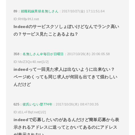
89：
就職戦線異状名無しさん
：2017/10/27(金) 17:11:51.64
ID:RH8jvIHJ.net
Indeedのサービスクソしょぼいけどなんでランク高い
の？サービス見たことあるよね？
358：
名無しさん＠毎日が日曜日
：2017/10/26(木) 20:06:05.58
ID:Vb/Z3Qx40.net[1/2]
indeedって一回見た求人は出ないように出来ない？
ページめくっても同じ求人が何回も出てきて煩わしい
んだけど
625：
彼氏いない歴774年
：2017/10/26(木) 08:47:00.35
ID:d1L+FBqf.net[1/2]
indeedで応募したいのがあるんだけど簡単応募から表
示されるアドレスに送ってとかいてあるのにアドレス
が表示されない…