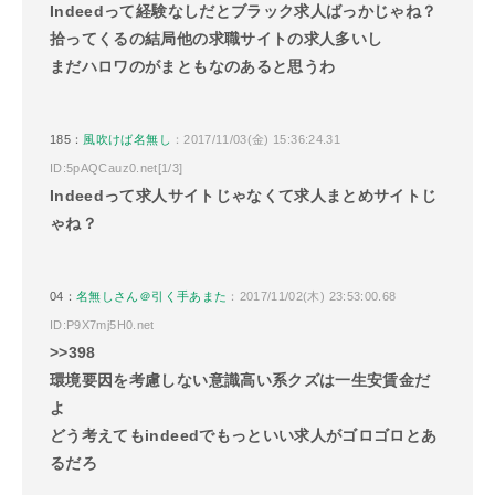
Indeedって経験なしだとブラック求人ばっかじゃね？
拾ってくるの結局他の求職サイトの求人多いし
まだハロワのがまともなのあると思うわ
185：
風吹けば名無し
：2017/11/03(金) 15:36:24.31
ID:5pAQCauz0.net[1/3]
Indeedって求人サイトじゃなくて求人まとめサイトじ
ゃね？
04：
名無しさん＠引く手あまた
：2017/11/02(木) 23:53:00.68
ID:P9X7mj5H0.net
>>398
環境要因を考慮しない意識高い系クズは一生安賃金だ
よ
どう考えてもindeedでもっといい求人がゴロゴロとあ
るだろ