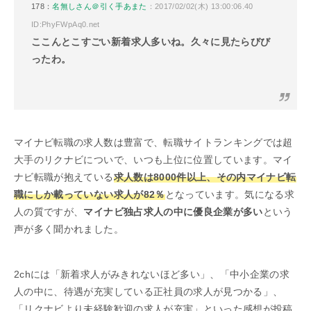
178：
名無しさん＠引く手あまた
：2017/02/02(木) 13:00:06.40
ID:PhyFWpAq0.net
ここんとこすごい新着求人多いね。久々に見たらびび
ったわ。
マイナビ転職の求人数は豊富で、転職サイトランキングでは超
大手のリクナビについで、いつも上位に位置しています。マイ
ナビ転職が抱えている
求人数は8000件以上、その内マイナビ転
職にしか載っていない求人が82％
となっています。気になる求
人の質ですが、
マイナビ独占求人の中に優良企業が多い
という
声が多く聞かれました。
2chには「新着求人がみきれないほど多い」、「中小企業の求
人の中に、待遇が充実している正社員の求人が見つかる」、
「リクナビより未経験歓迎の求人が充実」といった感想が投稿