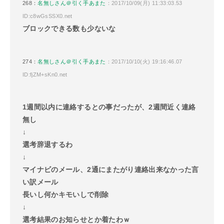
268：
名無しさん＠引く手あまた
：2017/10/09(月) 11:33:03.53
ID:c8wGsSSX0.net
ブロックできる数も少ないな
274：
名無しさん＠引く手あまた
：2017/10/10(火) 19:16:46.07
ID:fjZM+sKn0.net
1週間以内に連絡するとの事だったが、2週間近く連絡
無し
↓
選考辞退するわ
↓
マイナビのメール、2通にまたがり連絡出来なかった言
い訳メール
長いし何かキモいしで削除
↓
選考結果のお知らせとか着たわｗ