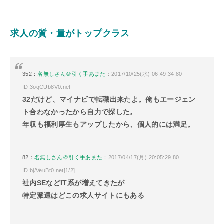
求人の質・量がトップクラス
352：
名無しさん＠引く手あまた
：2017/10/25(水) 06:49:34.80
ID:3oqCUb8V0.net
32だけど、マイナビで転職出来たよ。俺もエージェン
ト合わなかったから自力で探した。
年収も福利厚生もアップしたから、個人的には満足。
82：
名無しさん＠引く手あまた
：2017/04/17(月) 20:05:29.80
ID:bj/VeuBt0.net[1/2]
社内SEなどIT系が増えてきたが
特定派遣はどこの求人サイトにもある