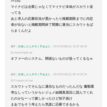
>>142
マイナビは企業じゃなくてマイナビ本体がスカウト送
ってる
あと求人の応募状況が悪かったり掲載期限までに内定
者が出ないと掲載期間終了間際に適当にスカウトをば
らまくんだよ
267：
名無しさん＠引く手あまた
：2017/10/08(日) 15:57:08.30
ID:cbnmhYpj0.net
オファーのシステム、関係ないものが送ってくるなｗ
142：
名無しさん＠引く手あまた
：2017/01/29(日) 00:14:29.24
ID:F+pspzLs0.net
スカウトってそんなに適当なものだったんだな 書類選
考なしっていうからレジュメ結構真面目に読んでくれ
たのかなーって嬉しかったけど拍子抜け
まあでもそう考えたら気楽に応募できるかも