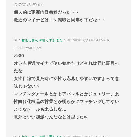
ID:lZCGy3pE0.net
個人的に更新内容微妙だった・・
最近のマイナビはエン転職と同等か下だな・・
81：
名無しさん＠引く手あまた
：2017/09/13(水) 02:40:58.02
ID:II6ERy4H0.net
>>80
オレも最近マイナビ使い始めたけどそれは同じ事思っ
たな
女性目線で見た時に女性も応募しやすいですよって意
味じゃない？
マッチングメールとかもアパレルとかジュエリー、女
性向け化粧品の営業とか明らかにマッチングしてない
ようなメールも来るしな…
意外といい加減なんだなとは思ったw
90：
名無しさん＠引く手あまた
：2017/09/14(木) 14:53:44.68