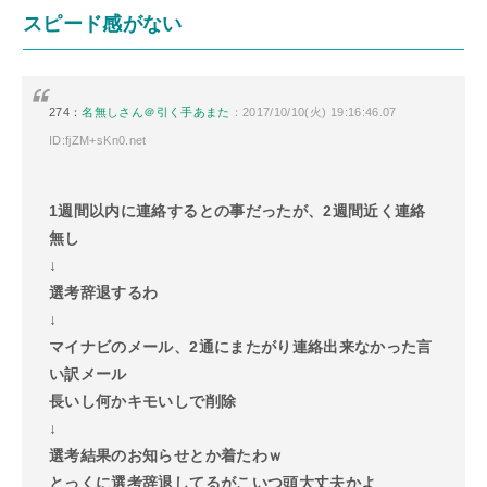
スピード感がない
274：
名無しさん＠引く手あまた
：2017/10/10(火) 19:16:46.07
ID:fjZM+sKn0.net
1週間以内に連絡するとの事だったが、2週間近く連絡
無し
↓
選考辞退するわ
↓
マイナビのメール、2通にまたがり連絡出来なかった言
い訳メール
長いし何かキモいしで削除
↓
選考結果のお知らせとか着たわｗ
とっくに選考辞退してるがこいつ頭大丈夫かよ