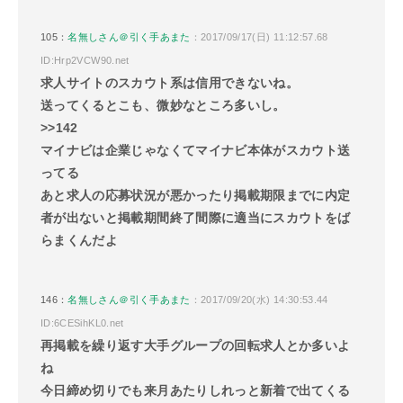
105：
名無しさん＠引く手あまた
：2017/09/17(日) 11:12:57.68
ID:Hrp2VCW90.net
求人サイトのスカウト系は信用できないね。
送ってくるとこも、微妙なところ多いし。
>>142
マイナビは企業じゃなくてマイナビ本体がスカウト送
ってる
あと求人の応募状況が悪かったり掲載期限までに内定
者が出ないと掲載期間終了間際に適当にスカウトをば
らまくんだよ
146：
名無しさん＠引く手あまた
：2017/09/20(水) 14:30:53.44
ID:6CESihKL0.net
再掲載を繰り返す大手グループの回転求人とか多いよ
ね
今日締め切りでも来月あたりしれっと新着で出てくる