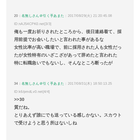
20：
名無しさん＠引く手あまた
：2017/08/29(火) 21:20:45.08
ID:nAJ54CPK0.net[3/3]
俺も一度お祈りされたところから、後日連絡着て、採
用前提でお会いしたいと言われた事があるな
女性比率が高い職場で、前に採用された人も女性だっ
たが女性特有のいざこざがあって辞めたと言われた
特に転職急いでもないし、そんなところ断ったが
34：
名無しさん＠引く手あまた
：2017/08/31(木) 18:50:13.25
ID:k6/pmdLv0.net[4/4]
>>30
質だね。
とりあえず誰にでも送っている感しかない。スカウト
で受けようと思う所はないしね