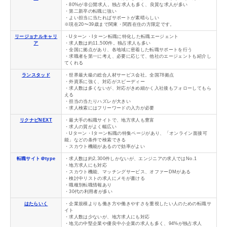
・80%が非公開求人。独占求人も多く、良質な求人が多い
・第二新卒の転職に強い
・よい担当に当たればサポートが素晴らしい
※現在20〜39歳まで関東・関西在住の方限定です。
リージョナルキャリ
・Uターン・Iターン転職に特化した転職エージェント
ア
・求人数は約11,500件。独占求人も多い
・全国に拠点があり、各地域に密着した転職サポートを行う
・求職者を第一に考え、必要に応じて、他社のエージェントも紹介し
てくれる
ランスタッド
・世界最大級の総合人材サービス会社。全国78拠点
・外資系に強く、対応がスピーディー
・求人数は多くないが、対応がきめ細かく入社後もフォローしてもら
える
・担当の当たりハズレが大きい
・求人検索にはフリーワードの入力が必要
リクナビNEXT
・最大手の転職サイトで、地方求人も豊富
・求人の質がよく幅広い
・Uターン・Iターン転職の特集ページがあり、「オンライン面接可
能」などの条件で検索できる
・スカウト機能があるので効率がよい
転職サイト＠type
・求人数は約2,300件しかないが、エンジニアの求人ではNo.1
・地方求人にも対応
・スカウト機能、マッチングサービス、オファーDMがある
・検討中リストの求人にメモが書ける
・職種別転職情報あり
・30代の利用者が多い
はたらいく
・企業規模よりも働き方や働きやすさを重視したい人のための転職サ
イト
・求人数は少ないが、地方求人にも対応
・地元の中堅企業や優良中小企業の求人も多く、94%が独占求人