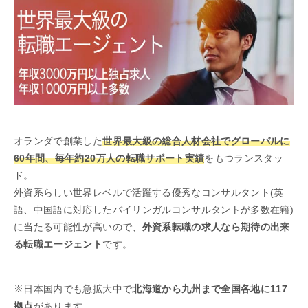
オランダで創業した
世界最大級の総合人材会社でグローバルに
60年間、毎年約20万人の転職サポート実績
をもつランスタッ
ド。
外資系らしい世界レベルで活躍する優秀なコンサルタント(
英
語、中国語に対応した
バイリンガルコンサルタントが多数在籍
)
に当たる可能性が高いので、
外資系転職の求人なら期待の出来
る転職エージェント
です。
※日本国内でも急拡大中で
北海道から九州まで全国各地に117
拠点
があります。