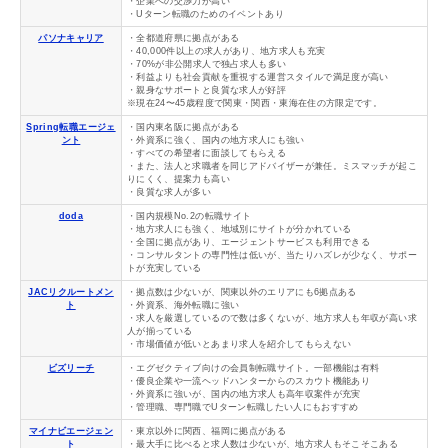
・企業への交渉力が高い
・Uターン転職のためのイベントあり
パソナキャリア
・全都道府県に拠点がある
・40,000件以上の求人があり、地方求人も充実
・70%が非公開求人で独占求人も多い
・利益よりも社会貢献を重視する運営スタイルで満足度が高い
・親身なサポートと良質な求人が好評
※現在24〜45歳程度で関東・関西・東海在住の方限定です。
Spring転職エージェ
・国内
東名阪に
拠点がある
ント
・外資系に強く、国内の地方求人にも強い
・すべての希望者に面談してもらえる
・また、法人と求職者を同じアドバイザーが兼任。ミスマッチが起こ
りにくく、提案力も高い
・良質な求人が多い
doda
・国内規模No.2の転職サイト
・地方求人にも強く、地域別にサイトが分かれている
・全国に拠点があり、エージェントサービスも利用できる
・コンサルタントの専門性は低いが、当たりハズレが少なく、サポー
トが充実している
JACリクルートメン
・拠点数は少ないが、関東以外のエリアにも6拠点ある
ト
・外資系、海外転職に強い
・求人を厳選しているので数は多くないが、地方求人も年収が高い求
人が揃っている
・市場価値が低いとあまり求人を紹介してもらえない
ビズリーチ
・エグゼクティブ向けの会員制転職サイト。一部機能は有料
・優良企業や一流ヘッドハンターからのスカウト機能あり
・外資系に強いが、国内の地方求人も高年収案件が充実
・管理職、専門職でUターン転職したい人にもおすすめ
マイナビエージェン
・東京以外に関西、福岡に拠点がある
ト
・最大手に比べると求人数は少ないが、地方求人もそこそこある