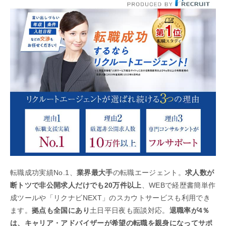
転職成功実績No.1、
業界最大手
の転職エージェント。
求人数が
断トツで非公開求人だけでも20万件以上
、WEBで経歴書簡単作
成ツールや「リクナビNEXT」のスカウトサービスも利用でき
ます。
拠点も全国にあり
土日平日夜も面談対応。
退職率が4％
は、キャリア・アドバイザーが希望の転職を親身になってサポ