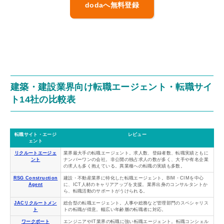
dodaへ無料登録
建築・建設業界向け転職エージェント・転職サイ
ト14社の比較表
転職サイト・エージ
レビュー
ェント
リクルートエージェ
業界最大手の転職エージェント。求人数、登録者数、転職実績ともに
ント
ナンバーワンの会社。非公開の独占求人の数が多く、大手や有名企業
の求人も多く抱えている。異業種への転職の実績も多数。
RSG Construction
建設・不動産業界に特化した転職エージェント。BIM・CIMを中心
Agent
に、ICT人材のキャリアアップを支援。業界出身のコンサルタントか
ら、転職活動のサポートがうけられる。
JACリクルートメン
総合型の転職エージェント。人事や総務など管理部門のスペシャリス
ト
トの転職が得意。幅広い年齢層の転職者に対応。
ワークポート
エンジニアやIT業界の転職に強い転職エージェント。転職コンシェル