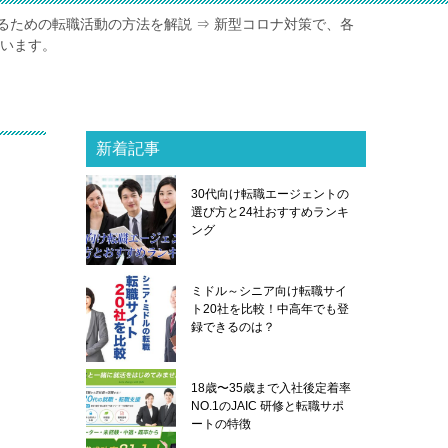
るための転職活動の方法を解説 ⇒ 新型コロナ対策で、各
ています。
新着記事
30代向け転職エージェントの
選び方と24社おすすめランキ
ング
ミドル～シニア向け転職サイ
ト20社を比較！中高年でも登
録できるのは？
18歳〜35歳まで入社後定着率
NO.1のJAIC 研修と転職サポ
ートの特徴