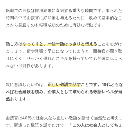
転職での面接は採用結果に直結する重大な時間です。限られた
時間の中で面接官に好印象を与えるために、改めて基本的なこ
とから見直すのも転職成功のために有効な行動です。
話し方は
ゆっくりと、一語一語はっきりと伝える
ことを心がけ
ましょう。癖や緊張で早口になってしまうと、面接官が聞き取
りにくく、せっかく優れたスキルを持っていても的確に伝えら
れない可能性があります。
次に意識したいのは、
正しい敬語で話す
ことです。40代ともな
れば社会経験を積み、企業人として求められる敬語レベルが当
然
あります。
面接官は40代の社会人なら正しい敬語を話せて当然だと考えま
す。間違った敬語を話すだけで、
「この人は社会人としてちょ