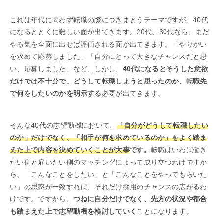
これは年代に問わず転職の際につきまとうテーマですが、40代
になるととくに難しい面が出てきます。20代、30代なら、まだ
やる気を全面に出せば評価される面が出てきます。「やりがい
を求めて応募しました」「自分にとって大きなチャンスだと思
い、応募しました」など…しかし、
40代になるとそうした意欲
だけでは不十分で、どうして転職しようと思ったのか、転職先
で何をしたいのかを明示する
必要が出てきます。
そんな40代の志望動機において、
「自分がどうして転職したい
のか」だけでなく、「相手が何を求めているのか」をよく踏ま
えた上で内容を決めていくことが大事
です。
転職はいわば働き
たい側と雇いたい側のマッチングによって成り立つわけですか
ら、「こんなことをしたい」と「こんなことをやってもらいた
い」の思惑が一致すれば、それだけ採用のチャンスの広がるわ
けです。ですから、
つねに自分だけでなく、先方の状況や都合
も踏まえた上で志望動機を検討していく
ことになります。