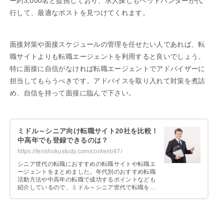
ー約3,000名と提携しており、求人探しもヘッドハンターが代
行して、最適なポストを見つけてくれます。
面接対策や面接スケジュールの管理を任せたい人であれば、転
職サイトよりも転職エージェントを利用すると良いでしょう。
特に面接に自信がなければ転職エージェントでアドバイザーに
担当してもらうべきです。アドバイスを取り入れて対策を煮詰
め、自信を持って面接に臨んで下さい。
ミドル～シニア向け転職サイト20社を比較！
中高年でも登録できるのは？
https://tenshokustudy.com/content/47/
シニア世代の転職におすすめの転職サイトや転職エ
ージェントをまとめました。年代別のおすすめ転職
活動方法や中高年の転職で成功するポイントなども
紹介しているので、ミドル～シニア世代で転職を考
えている人は参考にしてみてください。