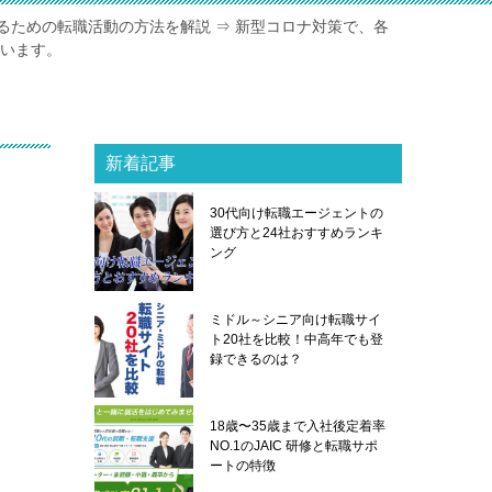
るための転職活動の方法を解説 ⇒ 新型コロナ対策で、各
ています。
新着記事
30代向け転職エージェントの
選び方と24社おすすめランキ
ング
ミドル～シニア向け転職サイ
ト20社を比較！中高年でも登
録できるのは？
18歳〜35歳まで入社後定着率
NO.1のJAIC 研修と転職サポ
ートの特徴