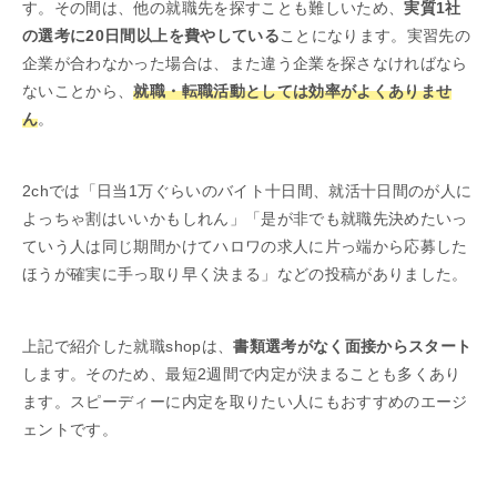
す。その間は、他の就職先を探すことも難しいため、
実質1社
の選考に20日間以上を費やしている
ことになります。実習先の
企業が合わなかった場合は、また違う企業を探さなければなら
ないことから、
就職・転職活動としては効率がよくありませ
ん
。
2chでは「日当1万ぐらいのバイト十日間、就活十日間のが人に
よっちゃ割はいいかもしれん」「是が非でも就職先決めたいっ
ていう人は同じ期間かけてハロワの求人に片っ端から応募した
ほうが確実に手っ取り早く決まる」などの投稿がありました。
上記で紹介した就職shopは、
書類選考がなく面接からスタート
します。そのため、最短2週間で内定が決まることも多くあり
ます。スピーディーに内定を取りたい人にもおすすめのエージ
ェントです。