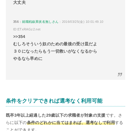
大丈夫
356：
就職戦線異状名無しさん
：2016/03/25(金) 10:01:49.10
ID:ETxRAGz2.net
>>354
むしろそういう奴のための最後の受け皿だよ
３０になったらもう一切救いがなくなるから
やるなら早めに
条件をクリアできれば選考なく利用可能
既卒3年以上経過した29歳以下の求職者が対象の支援
です。さ
らに以下の
条件のどれかに当てはまれば、選考なしで利用
する
ことができます。