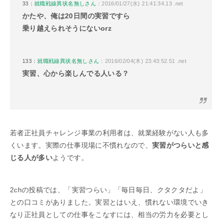
33：
就職戦線異状名無しさん
：2016/01/27(水) 21:41:34.13 .net
かたや、俺は20日間の実習ですら
乗り越えられそうにないorz
133：
就職戦線異状名無しさん
：2016/02/04(木) 23:43:52.51 .net
実習、心から楽しんでる人いる？
若者正社員チャレンジ事業の利用者は、就業経験がない人も多
くいます。実際の仕事現場に不慣れなので、
実習がつらいと感
じる人が多い
ようです。
2chの投稿では、「実習つらい」「毎日毎日、クタクタだよ」
との口コミがありました。実習とはいえ、慣れない環境でいき
なり正社員としての仕事をこなすには、相当の労力を必要とし