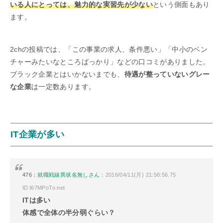
いる人にとっては、魅力的な実習先が少ない
という側面もあり
ます。
2chの投稿では、「この事業の求人、条件悪い」「中小のベン
チャーみたいなところばっかり」などの口コミがありました。
ブラック企業とはいかないまでも、
待遇が整っていないグレー
な企業
は一定数あります。
IT企業が多い
476：
就職戦線異状名無しさん
：2016/04/11(月) 21:58:56.75
ID:l67MPoTo.net
ITは多い
体感で全体の半分弱ぐらい？