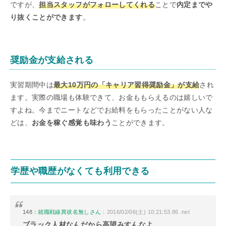
ですが、
担当スタッフがフォローしてくれる
ことで
内定までや
り抜くことができます
。
奨励金が支給される
実習期間中は
最大10万円の「キャリア習得奨励金」が支給
され
ます。実際の職場も体験できて、お金ももらえるのは嬉しいで
すよね。今までニートなどでお給料をもらったことがない人な
どは、
お金を稼ぐ感覚も味わう
ことができます。
学歴や職歴がなくても利用できる
148：
就職戦線異状名無しさん
：2016/02/06(土) 10:21:53.86 .net
ブラック人材なんだから高望みすんなよ