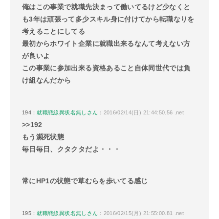
俺はこの事業で就職先決まって働いてるけど少なくと
も3年は頑張って多少スキル身に付けてから転職なりを
考えることにしてる
最初からホワイト企業に就職出来るなんて考えない方
が良いよ
この事業に参加出来る資格あること自体同世代では負
け組なんだから
194：
就職戦線異状名無しさん
：2016/02/14(日) 21:44:50.56 .net
>>192
もう瀕死状態
毎日毎日、クタクタだよ・・・
常にHP1の状態で草むらを歩いてる感じ
195：
就職戦線異状名無しさん
：2016/02/15(月) 21:55:00.81 .net