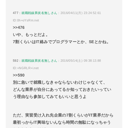
477：
就職戦線異状名無しさん
：2016/04/11(月) 23:24:52.61
ID:0h+oYsRm.net
>>476
いや、もっとだよ。
7割くらいはIT絡みでプログラマーとか、SEとかね。
592：
就職戦線異状名無しさん
：2016/05/14(土) 09:38:13.88
ID:+NGRLR+i.net
>>590
別に急いで就職しなきゃならないわけじゃなくて、
どんな業界が自分にあってるか知っておきたいってい
う理由なら参加してみてもいいと思うよ
ただ、実習受け入れ先企業の7割くらいがIT業界だから
最初っからIT興味ないんなら時間の無駄になっちゃう