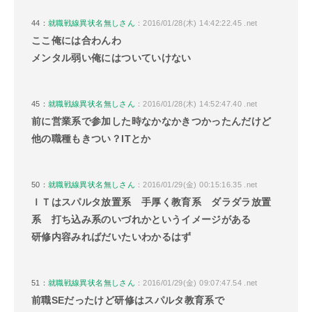
44：
就職戦線異状名無しさん
：2016/01/28(木) 14:42:22.45 .net
ここ俺には合わんわ
メンタル弱い俺にはついていけない
45：
就職戦線異状名無しさん
：2016/01/28(木) 14:52:47.40 .net
前に営業系で参加した時なかなかきつかったんだけど
他の職種もきつい？ITとか
50：
就職戦線異状名無しさん
：2016/01/29(金) 00:15:16.35 .net
ＩＴはスパルタ放置系 手厚く教育系 ダラダラ放置
系 打ち込み系のいづれかというイメージがある
研修内容みればだいたいわかるはず
51：
就職戦線異状名無しさん
：2016/01/29(金) 09:07:47.54 .net
前職SEだったけど研修はスパルタ教育系で