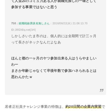
て人並みのコミュ力ある人が就職先探しの一環として
参加する事業ではないと思う
758：
就職戦線異状名無しさん
：2016/06/22(水) 21:06:13.70
ID:J8fZtl0q.net[3/4]
しかしさいたま市のは、個人的には全期間で計三ヶ月
って長さがネックなんだよなあ
ほんと都の一ヶ月のヤツ参加出来る人はうらやましい
わー
まさか年齢じゃなくて卒後年数で参加ハネられるとは
思わんかたｗ
若者正社員チャレンジ事業の特徴は、
約20日間の企業内実習
で