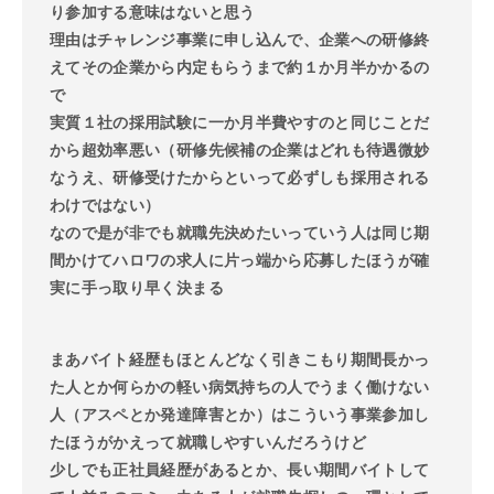
り参加する意味はないと思う
理由はチャレンジ事業に申し込んで、企業への研修終
えてその企業から内定もらうまで約１か月半かかるの
で
実質１社の採用試験に一か月半費やすのと同じことだ
から超効率悪い（研修先候補の企業はどれも待遇微妙
なうえ、研修受けたからといって必ずしも採用される
わけではない）
なので是が非でも就職先決めたいっていう人は同じ期
間かけてハロワの求人に片っ端から応募したほうが確
実に手っ取り早く決まる
まあバイト経歴もほとんどなく引きこもり期間長かっ
た人とか何らかの軽い病気持ちの人でうまく働けない
人（アスペとか発達障害とか）はこういう事業参加し
たほうがかえって就職しやすいんだろうけど
少しでも正社員経歴があるとか、長い期間バイトして