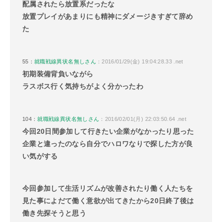
配属されたら放置系だったな
放置プレイがあまりにも精神にダメージきすぎて辞め
た
55：
就職戦線異状名無しさん
：2016/01/29(金) 19:04:28.33 .net
初期装備背負いながら
ラスボス行く気持ちがよく分かったわ
104：
就職戦線異状名無しさん
：2016/02/01(月) 22:03:50.64 .net
今回20日間参加して行きたい企業がなかったり思った
企業と違ったのなら自分でハロワなりで探した方が良
い気がする
今回参加して生活リズムが改善されたり働く人たちを
見た事によだて働く意欲が出てきたから20日終了後は
働き先探そうと思う