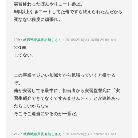
実習終わったぼんやりニート参上。
5年以上引きニートしてた俺ですら終えられたんだから
死なない程度に頑張れ。
199：
就職戦線異状名無しさん
：2016/02/16(火) 10:59:24.99 .net
>>196
してない。
この事業マジいい加減だから気張っていくと損する
ぞ。
俺が実習してる最中に、担当者から実習監督宛に「実
習生紹介できてなくてすみません＞＜」とか連絡あっ
たらしいからなｗ
そこそこ適当にやるのが一番だ。
217：
就職戦線異状名無しさん
：2016/02/20(土) 11:30:02.93 .net