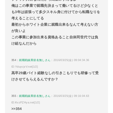
俺はこの事業で就職先決まって働いてるけど少なくと
も3年は頑張って多少スキル身に付けてから転職なりを
考えることにしてる
最初からホワイト企業に就職出来るなんて考えない方
が良いよ
この事業に参加出来る資格あること自体同世代では負
け組なんだから
354：
就職戦線異状名無しさん
：2016/03/25(金) 09:04:34.36
ID:YduycjvV.net[1/2]
高卒29歳バイト経験なしの引きこもりでも研修って受
けさせてもらえるんですか？
355：
就職戦線異状名無しさん
：2016/03/25(金) 09:16:04.63
ID:KvzPZHya.net[1/2]
>>354