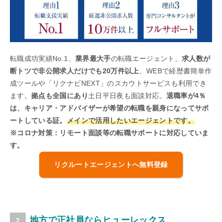
転職成功実績No.1、
業界最大手
の転職エージェント。
求人数が
断トツで非公開求人だけでも20万件以上
、WEBで経歴書簡単作
成ツールや「リクナビNEXT」のスカウトサービスも利用でき
ます。
拠点も全国にあり
土日平日夜も面談対応。
退職率が4％
は、キャリア・アドバイザーが希望の転職を親身になってサポ
ートしている証。
メインで活用したいエージェントです。
※コロナ対策：リモート面談等の転職サポートに対応していま
す。
リクルートエージェントへ無料登録
地方で正社員ならヒューレックス