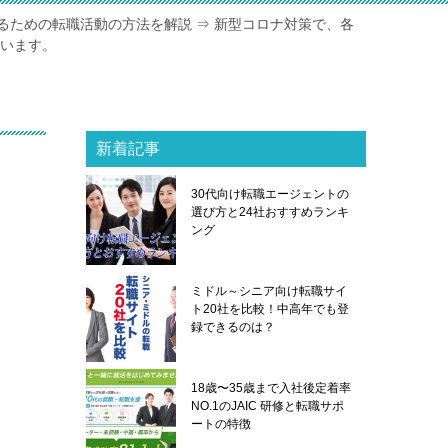
るための転職活動の方法を解説 ⇒ 新型コロナ対策で、各
ています。
新着記事
因
30代向け転職エージェントの
選び方と24社おすすめランキ
ング
ミドル～シニア向け転職サイ
ト20社を比較！中高年でも登
録できるのは？
18歳〜35歳まで入社後定着率
NO.1のJAIC 研修と転職サポ
ートの特徴