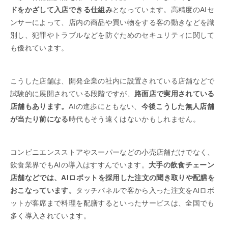
ドをかざして入店できる仕組み
となっています。高精度のAIセ
ンサーによって、店内の商品や買い物をする客の動きなどを識
別し、犯罪やトラブルなどを防ぐためのセキュリティに関して
も優れています。
こうした店舗は、開発企業の社内に設置されている店舗などで
試験的に展開されている段階ですが、
路面店で実用されている
店舗もあります。
AIの進歩にともない、
今後こうした無人店舗
が当たり前になる
時代もそう遠くはないかもしれません。
コンビニエンスストアやスーパーなどの小売店舗だけでなく、
飲食業界でもAIの導入はすすんでいます。
大手の飲食チェーン
店舗などでは、AIロボットを採用した注文の聞き取りや配膳を
おこなっています。
タッチパネルで客から入った注文をAIロボ
ットが客席まで料理を配膳するといったサービスは、全国でも
多く導入されています。