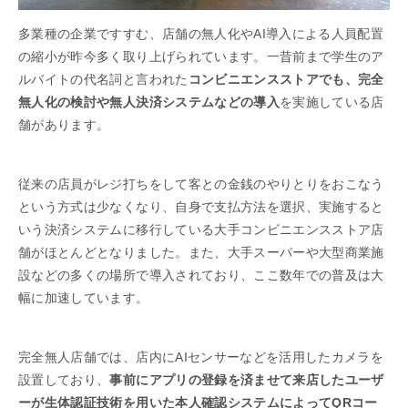
多業種の企業ですすむ、店舗の無人化やAI導入による人員配置
の縮小が昨今多く取り上げられています。一昔前まで学生のア
ルバイトの代名詞と言われた
コンビニエンスストアでも、完全
無人化の検討や無人決済システムなどの導入
を実施している店
舗があります。
従来の店員がレジ打ちをして客との金銭のやりとりをおこなう
という方式は少なくなり、自身で支払方法を選択、実施すると
いう決済システムに移行している大手コンビニエンスストア店
舗がほとんどとなりました。また、大手スーパーや大型商業施
設などの多くの場所で導入されており、ここ数年での普及は大
幅に加速しています。
完全無人店舗では、店内にAIセンサーなどを活用したカメラを
設置しており、
事前にアプリの登録を済ませて来店したユーザ
ーが生体認証技術を用いた本人確認システムによってQRコー