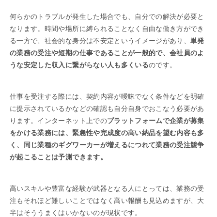
何らかのトラブルが発生した場合でも、自分での解決が必要と
なります。時間や場所に縛られることなく自由な働き方ができ
る一方で、社会的な身分は不安定というイメージがあり、
単発
の業務の受注や短期の仕事であることが一般的で、会社員のよ
うな安定した収入に繋がらない人も多くいる
のです。
仕事を受注する際には、契約内容が曖昧でなく条件などを明確
に提示されているかなどの確認も自分自身でおこなう必要があ
ります。インターネット上での
プラットフォームで企業が募集
をかける業務には、緊急性や完成度の高い納品を望む内容も多
く、同じ業種のギグワーカーが増えるにつれて業務の受注競争
が起こることは予測できます。
高いスキルや豊富な経験が武器となる人にとっては、業務の受
注もそれほど難しいことではなく高い報酬も見込めますが、大
半はそううまくはいかないのが現状です。