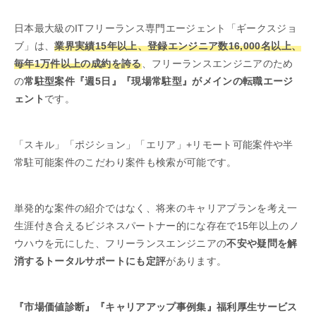
日本最大級のITフリーランス専門エージェント「ギークスジョ
ブ」は、
業界実績15年以上、登録エンジニア数16,000名以上、
毎年1万件以上の成約を誇る
、フリーランスエンジニアのため
の
常駐型案件『週5日』『現場常駐型』がメインの転職エージ
ェント
です。
「スキル」「ポジション」「エリア」+リモート可能案件や半
常駐可能案件のこだわり案件も検索が可能です。
単発的な案件の紹介ではなく、将来のキャリアプランを考え一
生涯付き合えるビジネスパートナー的にな存在で15年以上のノ
ウハウを元にした、フリーランスエンジニアの
不安や疑問を解
消するトータルサポートにも定評
があります。
『市場価値診断』『キャリアアップ事例集』福利厚生サービス