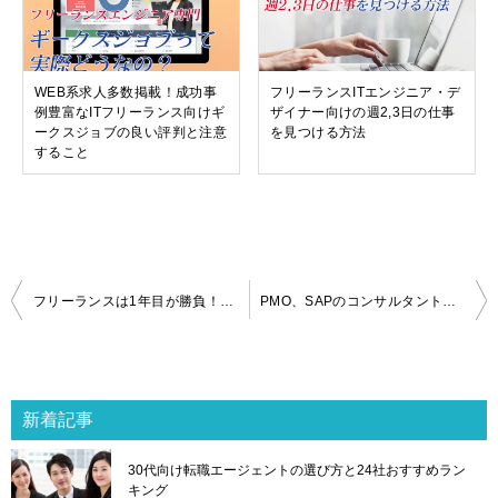
WEB系求人多数掲載！成功事
フリーランスITエンジニア・デ
例豊富なITフリーランス向けギ
ザイナー向けの週2,3日の仕事
ークスジョブの良い評判と注意
を見つける方法
すること
投
フリーランスは1年目が勝負！明暗を分けるポイント、軌道に乗せるために必要なこと
PMO、SAPのコンサルタントは、フリーランスと正社員どっちがいい？それぞれのメリット
稿
ナ
ビ
ゲ
新着記事
ー
シ
30代向け転職エージェントの選び方と24社おすすめラン
ョ
キング