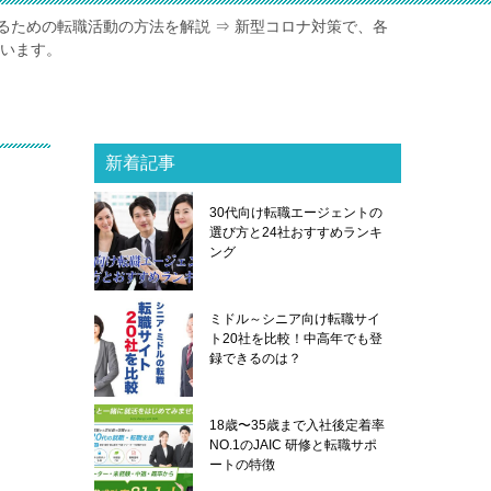
るための転職活動の方法を解説 ⇒ 新型コロナ対策で、各
ています。
新着記事
30代向け転職エージェントの
選び方と24社おすすめランキ
ング
ミドル～シニア向け転職サイ
ト20社を比較！中高年でも登
録できるのは？
18歳〜35歳まで入社後定着率
NO.1のJAIC 研修と転職サポ
ートの特徴