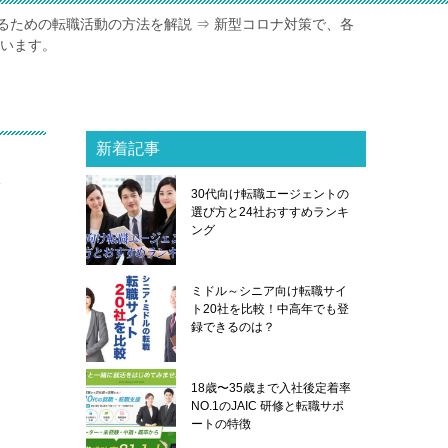
るための転職活動の方法を解説 ⇒ 新型コロナ対策で、各
ています。
新着記事
探
30代向け転職エージェントの
選び方と24社おすすめランキ
ング
ミドル～シニア向け転職サイ
ト20社を比較！中高年でも登
録できるのは？
18歳〜35歳まで入社後定着率
NO.1のJAIC 研修と転職サポ
ートの特徴