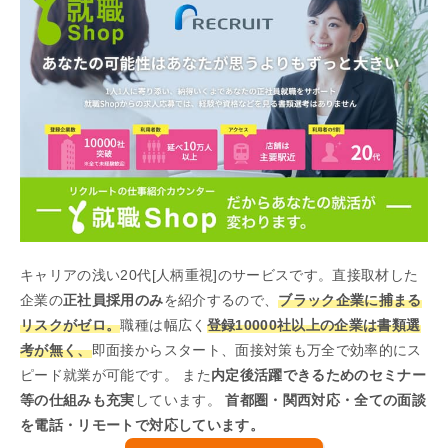
キャリアの浅い20代[人柄重視]のサービスです。直接取材した
企業の
正社員採用のみ
を紹介するので、
ブラック企業に捕まる
リスクがゼロ。
職種は幅広く
登録10000社以上の企業は書類選
考が無く、
即面接からスタート、面接対策も万全で効率的にス
ピード就業が可能です。 また
内定後活躍できるためのセミナー
等の仕組みも充実
しています。
首都圏・関西対応・全ての面談
を電話・リモートで対応しています。