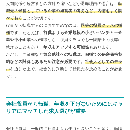
人間関係や経営者との方針の違いなどが退職理由の場合は、
転
職先の候補としている企業の経営者の考えなど、内情をよく調
べておく
ことが大切です。
役員から転職するのにおすすめなのは、
同等の役員クラスの職
種
です。たとえば、
前職よりも企業規模の小さいベンチャー企
業や中小企業
への転職なら、役員クラスでも一段階上の役職に
就けることもあり、
年収もアップする可能性
もあります。
ただし、同業種など
競合他社への転職は、前職での秘密保持契
約などの関係もあるため注意が必要
です。
社会人としてのモラ
ル
を通した上で、総合的に判断して転職先を決めることが必要
です。
会社役員から転職、年収を下げないためにはキャ
リアにマッチした求人選びが重要
会社役員は、一般的に社員よりも年収が高いことが多く、転職