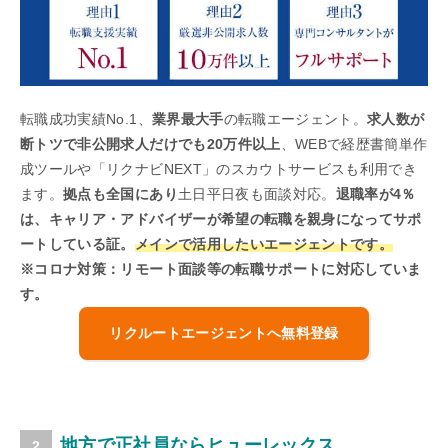
転職成功実績No.1、
業界最大手
の転職エージェント。
求人数が
断トツで非公開求人だけでも20万件以上
、WEBで経歴書簡単作
成ツールや「リクナビNEXT」のスカウトサービスも利用でき
ます。
拠点も全国にあり
土日平日夜も面談対応。
退職率が4％
は、キャリア・アドバイザーが希望の転職を親身になってサポ
ートしている証。
メインで活用したいエージェントです。
※コロナ対策：リモート面談等の転職サポートに対応していま
す。
リクルートエージェントへ無料登録
地方で正社員ならヒューレックス