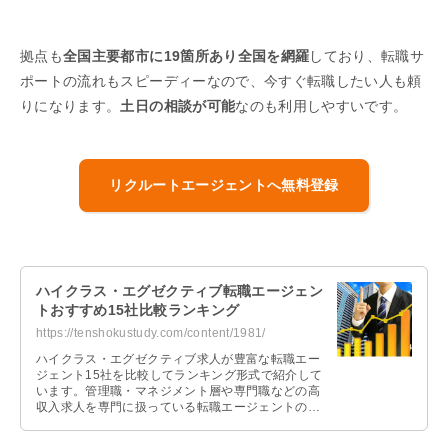
拠点も
全国主要都市に19箇所あり全国を網羅
しており、転職サ
ポートの流れもスピーディーなので、今すぐ転職したい人も頼
りになります。
土日の相談が可能
なのも利用しやすいです。
リクルートエージェントへ無料登録
ハイクラス・エグゼクティブ転職エージェン
トおすすめ15社比較ランキング
https://tenshokustudy.com/content/1981/
ハイクラス・エグゼクティブ求人が豊富な転職エー
ジェント15社を比較してランキング形式で紹介して
います。管理職・マネジメント層や専門職などの高
収入求人を専門に扱っている転職エージェントの選
び方と上手な活用方法を解説していますので参考に
してください。