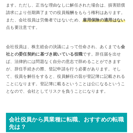
ます。ただし、正当な理由なしに解任された場合は、損害賠償
請求により任期満了までの役員報酬をもらう権利はあります。
また、会社役員は労働者ではないため、
雇用保険の適用はない
点も要注意です。
会社役員は、株主総会の決議によって任命され、あくまでも
会
社との委任契約に基づき就いている役職
です。辞任届を出せ
ば、法律的には問題なく自分の意志で辞めることができます
が、辞任手続きの際、登記申請を行う必要があります。そし
て、役員を解任をすると、役員解任の旨が登記簿に記載される
ことになります。登記簿に載るということは公になるというこ
となので、会社としてリスクを負うことになります。
会社役員から異業種に転職、おすすめの転職
先は？