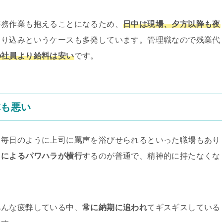
事務作業も抱えることになるため、
日中は現場、夕方以降も夜
まり込みというケースも多発しています。管理職なので残業代
の社員より給料は安い
です。
体も悪い
、毎日のように上司に罵声を浴びせられるといった職場もあり
司によるパワハラが横行
するのが普通で、精神的に持たなくな
みんな疲弊している中、
常に納期に追われ
てギスギスしている