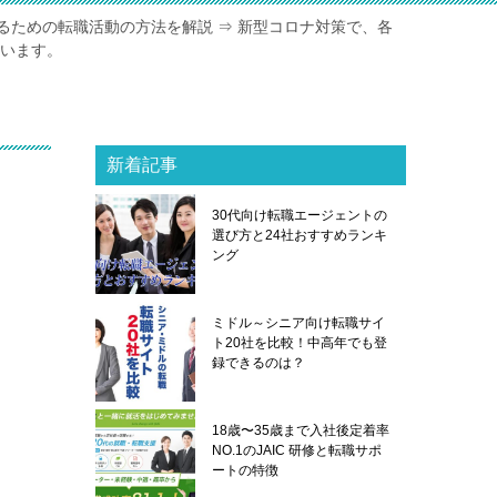
るための転職活動の方法を解説 ⇒ 新型コロナ対策で、各
ています。
新着記事
職
30代向け転職エージェントの
選び方と24社おすすめランキ
ング
ミドル～シニア向け転職サイ
ト20社を比較！中高年でも登
録できるのは？
18歳〜35歳まで入社後定着率
NO.1のJAIC 研修と転職サポ
ートの特徴