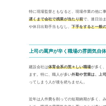
特に現場監督ともなると、現場作業の他に
遅くまで会社で残業が当たり前
で、連日泊
や休日出勤手当もなし、
下手をすると一般
上司の罵声が辛く職場の雰囲気自
建設会社は
体育会系の荒々しい職場
が多く
ます。特に、職人が多い
外勤や営業は、上
ってしまう人が後を絶ちません。
近年は人件費を削っての短期納期が多く、