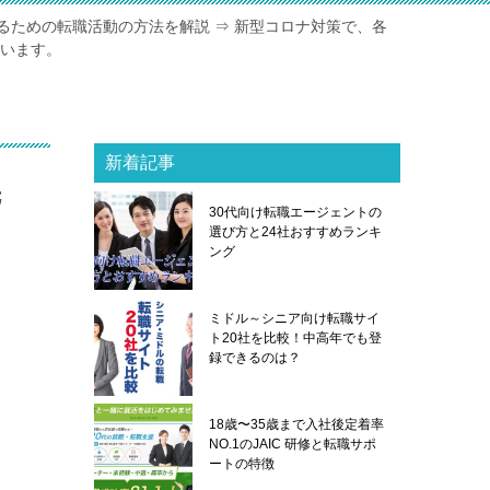
るための転職活動の方法を解説 ⇒ 新型コロナ対策で、各
ています。
新着記事
先
30代向け転職エージェントの
選び方と24社おすすめランキ
ング
ミドル～シニア向け転職サイ
ト20社を比較！中高年でも登
録できるのは？
18歳〜35歳まで入社後定着率
NO.1のJAIC 研修と転職サポ
ートの特徴