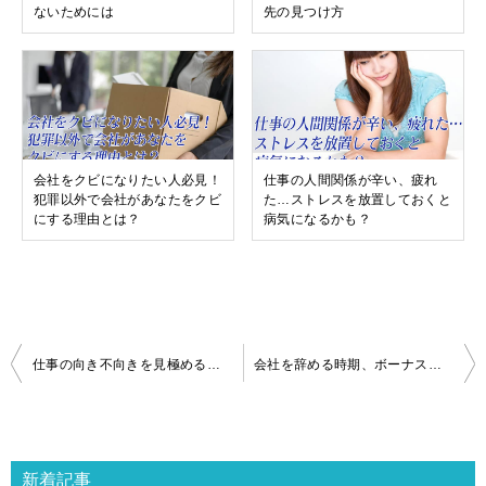
ないためには
先の見つけ方
会社をクビになりたい人必見！
仕事の人間関係が辛い、疲れ
犯罪以外で会社があなたをクビ
た…ストレスを放置しておくと
にする理由とは？
病気になるかも？
投
仕事の向き不向きを見極める！当たる適性診断まとめ
会社を辞める時期、ボーナスや税金で損しないタイミングとは？
稿
ナ
ビ
ゲ
新着記事