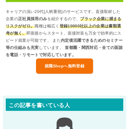
キャリアの浅い20代[人柄重視]のサービスです。直接取材した
企業の
正社員採用のみ
を紹介するので、
ブラック企業に捕まる
リスクがゼロ。
職種は幅広く
登録10000社以上の企業は書類選
考が無く、
即面接からスタート、面接対策も万全で効率的にス
ピード就業が可能です。 また
内定後活躍できるためのセミナー
等の仕組みも充実
しています。
首都圏・関西対応・全ての面談
を電話・リモートで対応しています。
就職Shopへ無料登録
この記事を書いている人