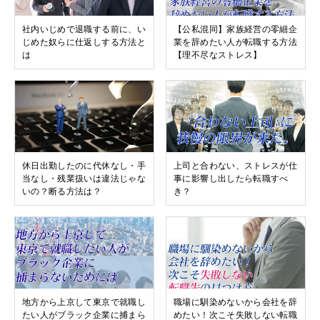
社内いじめで退職する前に、い
【公私混同】家族経営の零細企
じめた奴らに仕返しする方法と
業を辞めたい人が転職する方法
は
【理不尽なストレス】
休日出勤したのに代休なし・手
上司と合わない、ストレスが仕
当なし・残業扱いは違法じゃな
事に影響し出したら転職すべ
いの？断る方法は？
き？
地方から上京して東京で就職し
職場に馴染めないから会社を辞
たい人がブラック企業に捕まら
めたい！次こそ失敗しない転職