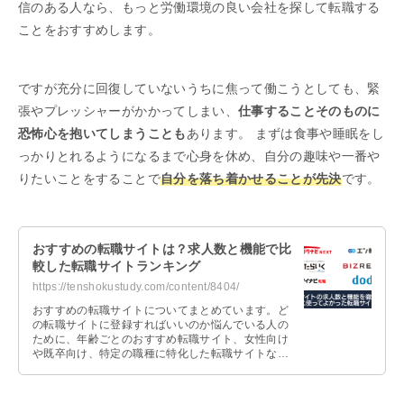
信のある人なら、もっと労働環境の良い会社を探して転職する
ことをおすすめします。
ですが充分に回復していないうちに焦って働こうとしても、緊
張やプレッシャーがかかってしまい、
仕事することそのものに
恐怖心を抱いてしまうことも
あります。 まずは食事や睡眠をし
っかりとれるようになるまで心身を休め、自分の趣味や一番や
りたいことをすることで
自分を落ち着かせることが先決
です。
おすすめの転職サイトは？求人数と機能で比
較した転職サイトランキング
https://tenshokustudy.com/content/8404/
おすすめの転職サイトについてまとめています。ど
の転職サイトに登録すればいいのか悩んでいる人の
ために、年齢ごとのおすすめ転職サイト、女性向け
や既卒向け、特定の職種に特化した転職サイトなど
を紹介しているので、参考にしてみてください。