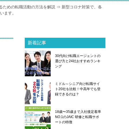
るための転職活動の方法を解説 ⇒ 新型コロナ対策で、各
ています。
新着記事
30代向け転職エージェントの
選び方と24社おすすめランキ
ング
ミドル～シニア向け転職サイ
ト20社を比較！中高年でも登
録できるのは？
18歳〜35歳まで入社後定着率
NO.1のJAIC 研修と転職サポ
ートの特徴