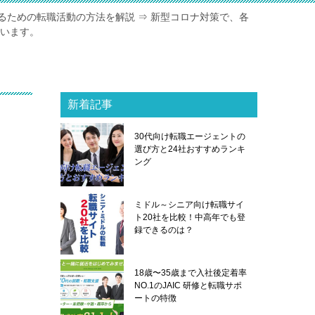
るための転職活動の方法を解説 ⇒ 新型コロナ対策で、各
ています。
新着記事
30代向け転職エージェントの
選び方と24社おすすめランキ
ング
ミドル～シニア向け転職サイ
ト20社を比較！中高年でも登
録できるのは？
18歳〜35歳まで入社後定着率
NO.1のJAIC 研修と転職サポ
ートの特徴