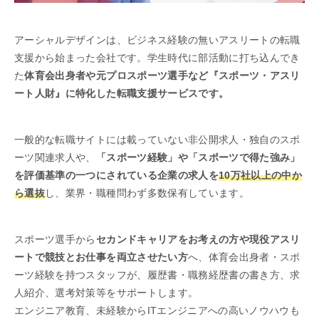
アーシャルデザインは、ビジネス経験の無いアスリートの転職
支援から始まった会社です。学生時代に部活動に打ち込んでき
た
体育会出身者や元プロスポーツ選手など『スポーツ・アスリ
ート人財』に特化した転職支援サービスです。
一般的な転職サイトには載っていない非公開求人・独自のスポ
ーツ関連求人や、
「スポーツ経験」や「スポーツで得た強み」
を評価基準の一つにされている企業の求人を
10万社以上の中か
ら選抜
し、業界・職種問わず多数保有しています。
スポーツ選手から
セカンドキャリアをお考えの方や現役アスリ
ートで競技とお仕事を両立させたい方
へ、体育会出身者・スポ
ーツ経験を持つスタッフが、履歴書・職務経歴書の書き方、求
人紹介、選考対策等をサポートします。
エンジニア教育、未経験からITエンジニアへの高いノウハウも