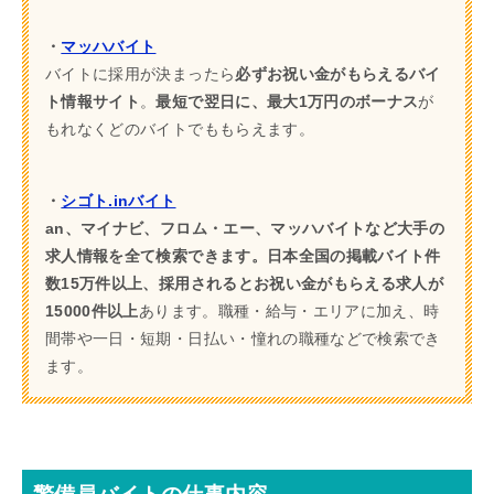
・
マッハバイト
バイトに採用が決まったら
必ずお祝い金がもらえるバイ
ト情報サイト
。
最短で翌日に、最大1万円のボーナス
が
もれなくどのバイトでももらえます。
・
シゴト.inバイト
an、マイナビ、フロム・エー、マッハバイトなど大手の
求人情報を全て検索できます。日本全国の掲載バイト件
数15万件以上、採用されるとお祝い金がもらえる求人が
15000件以上
あります。職種・給与・エリアに加え、時
間帯や一日・短期・日払い・憧れの職種などで検索でき
ます。