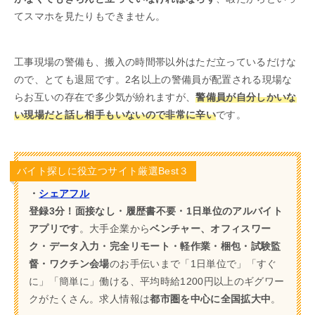
てスマホを見たりもできません。
工事現場の警備も、搬入の時間帯以外はただ立っているだけな
ので、とても退屈です。2名以上の警備員が配置される現場な
らお互いの存在で多少気が紛れますが、
警備員が自分しかいな
い現場だと話し相手もいないので非常に辛い
です。
バイト探しに役立つサイト厳選Best３
・
シェアフル
登録3分！面接なし・履歴書不要・1日単位のアルバイト
アプリです
。大手企業から
ベンチャー、オフィスワー
ク・データ入力・完全リモート・軽作業・梱包・試験監
督・ワクチン会場
のお手伝いまで「1日単位で」「すぐ
に」「簡単に」働ける、平均時給1200円以上のギグワー
クがたくさん。求人情報は
都市圏を中心に全国拡大中
。