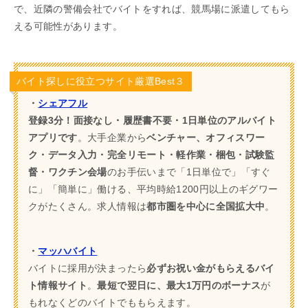
で、近隣の警備会社でバイトをすれば、競馬場に派遣してもら
える可能性があります。
バイト探しに役立つサイト厳選Best３
・
シェアフル
登録3分！面接なし・履歴書不要・1日単位のアルバイト
アプリです
。大手企業から
ベンチャー、オフィスワー
ク・データ入力・完全リモート・軽作業・梱包・試験監
督・ワクチン会場
のお手伝いまで「1日単位で」「すぐ
に」「簡単に」働ける、平均時給1200円以上のギグワー
クがたくさん。求人情報は
都市圏を中心に全国拡大中
。
・
マッハバイト
バイトに採用が決まったら
必ずお祝い金がもらえるバイ
ト情報サイト
。
最短で翌日に、最大1万円のボーナス
が
もれなくどのバイトでももらえます。