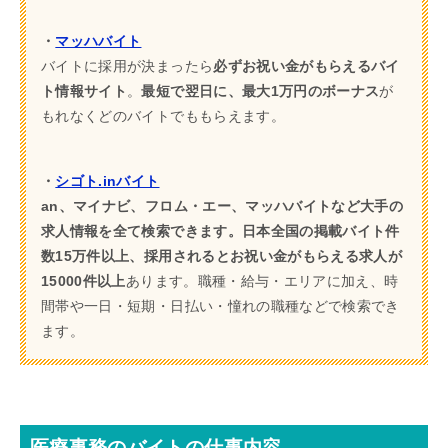
・
マッハバイト
バイトに採用が決まったら
必ずお祝い金がもらえるバイ
ト情報サイト
。
最短で翌日に、最大1万円のボーナス
が
もれなくどのバイトでももらえます。
・
シゴト.inバイト
an、マイナビ、フロム・エー、マッハバイトなど大手の
求人情報を全て検索できます。日本全国の掲載バイト件
数15万件以上、採用されるとお祝い金がもらえる求人が
15000件以上
あります。職種・給与・エリアに加え、時
間帯や一日・短期・日払い・憧れの職種などで検索でき
ます。
医療事務のバイトの仕事内容