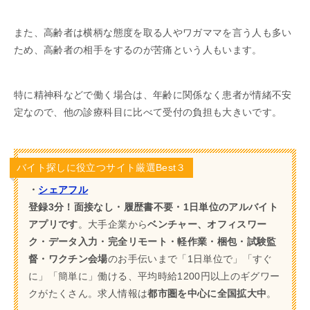
また、高齢者は横柄な態度を取る人やワガママを言う人も多い
ため、高齢者の相手をするのが苦痛という人もいます。
特に精神科などで働く場合は、年齢に関係なく患者が情緒不安
定なので、他の診療科目に比べて受付の負担も大きいです。
バイト探しに役立つサイト厳選Best３
・
シェアフル
登録3分！面接なし・履歴書不要・1日単位のアルバイト
アプリです
。大手企業から
ベンチャー、オフィスワー
ク・データ入力・完全リモート・軽作業・梱包・試験監
督・ワクチン会場
のお手伝いまで「1日単位で」「すぐ
に」「簡単に」働ける、平均時給1200円以上のギグワー
クがたくさん。求人情報は
都市圏を中心に全国拡大中
。