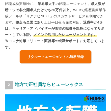
転職成功実績No.1、
業界最大手
の転職エージェント。
求人数が
断トツで非公開求人だけでも20万件以上
、WEBで経歴書簡単作
成ツールや「リクナビNEXT」のスカウトサービスも利用でき
ます。
拠点も全国にあり
土日平日夜も面談対応。
退職率が4％
は、キャリア・アドバイザーが希望の転職を親身になってサポ
ートしている証。
メインで活用したいエージェントです。
※コロナ対策：リモート面談等の転職サポートに対応していま
す。
リクルートエージェントへ無料登録
地方で正社員ならヒューレックス