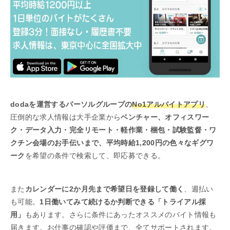
dodaを運営するパーソルグループの
No1アルバイトアプリ
、
圧倒的な求人情報は大手企業から
ベンチャー、オフィスワー
ク・データ入力・完全リモート・軽作業・梱包・試験監督・ワ
クチン会場のお手伝いまで、平均時給1,200円の色々なギグワ
ーク
を希望の条件で検索して、即応募できる。
また
カレンダーに2か月先まで希望日を登録して働く
、週払い
も可能。
1日働いてみて続けるか判断できる「トライアル採
用」
もあります。さらに条件にあったオススメのバイト情報も
届きます。お仕事の確認や評価まで、全てサポートされます。