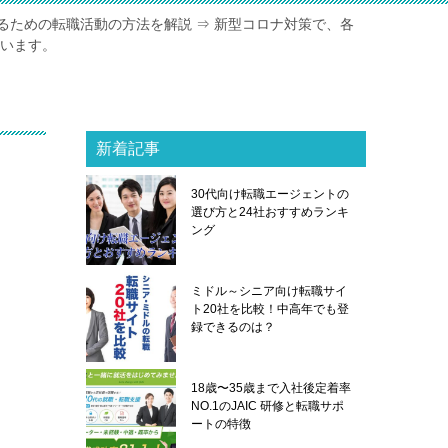
るための転職活動の方法を解説 ⇒ 新型コロナ対策で、各
ています。
新着記事
30代向け転職エージェントの
選び方と24社おすすめランキ
ング
ミドル～シニア向け転職サイ
ト20社を比較！中高年でも登
録できるのは？
18歳〜35歳まで入社後定着率
NO.1のJAIC 研修と転職サポ
ートの特徴