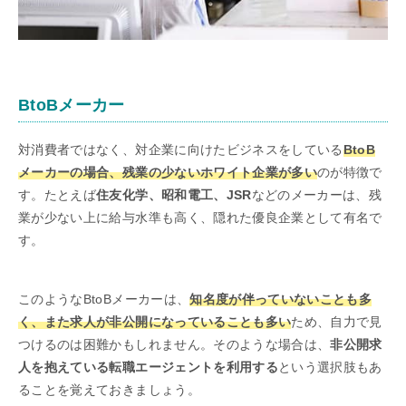
BtoBメーカー
対消費者ではなく、対企業に向けたビジネスをしている
BtoB
メーカーの場合、残業の少ないホワイト企業が多い
のが特徴で
す。たとえば
住友化学、昭和電工、JSR
などのメーカーは、残
業が少ない上に給与水準も高く、隠れた優良企業として有名で
す。
このようなBtoBメーカーは、
知名度が伴っていないことも多
く、また求人が非公開になっていることも多い
ため、自力で見
つけるのは困難かもしれません。そのような場合は、
非公開求
人を抱えている転職エージェントを利用する
という選択肢もあ
ることを覚えておきましょう。